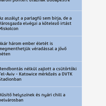
Három pontért utaznak Budapestre
Az aszályt a parlagfű sem bírja, de a
Városgazda elvégzi a kötelező irtást
Miskolcon
Akár három ember életét is
megmenthetjük véradással a jövő
héten
Rendbontás nélkül zajlott a csütörtöki
Tel-Aviv - Katowice mérkőzés a DVTK
Stadionban
Hűsítő helyszínek és nyári chill a
belvárosban