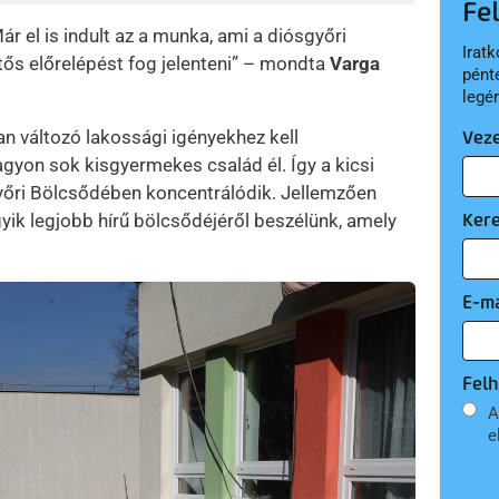
Fe
r el is indult az a munka, ami a diósgyőri
Iratk
tős előrelépést fog jelenteni” – mondta
Varga
pént
legé
n változó lakossági igényekhez kell
Vez
yon sok kisgyermekes család él. Így a kicsi
győri Bölcsődében koncentrálódik. Jellemzően
Ker
egyik legjobb hírű bölcsődéjéről beszélünk, amely
E-ma
Felh
A
e