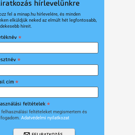
liratkozás hírlevelünkre
ozz fel a minap.hu hírlevelére, és minden
eken elküldjük neked az elmúlt hét legfontosabb,
rdekesebb híreit.
etéknév
esztnév
il cím
asználási feltételek
 felhasználási feltételeket megismertem és
lfogadom.
Adatvédelmi nyilatkozat
FELIRATKOZÁS