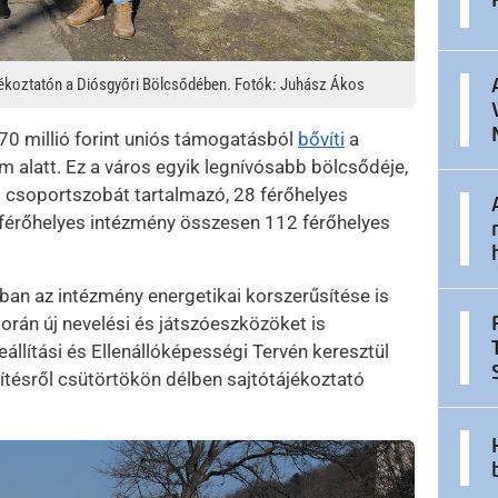
jékoztatón a Diósgyőri Bölcsődében. Fotók: Juhász Ákos
0 millió forint uniós támogatásból
bővíti
a
 alatt. Ez a város egyik legnívósabb bölcsődéje,
ét csoportszobát tartalmazó, 28 férőhelyes
4 férőhelyes intézmény összesen 112 férőhelyes
ban az intézmény energetikai korszerűsítése is
rán új nevelési és játszóeszközöket is
állítási és Ellenállóképességi Tervén keresztül
tésről csütörtökön délben sajtótájékoztató