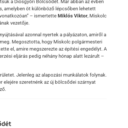
ítsük a Diósgyőri Bölcsődét. Már abban az évben
vás, amelyben öt különböző lépcsőben lehetett
e vonatkozóan” – ismertette
Miklós Viktor
, Miskolc
ának vezetője.
nyújtásával azonnal nyertek a pályázaton, amiről a
 meg. Megosztotta, hogy Miskolc polgármesteri
ítette el, amire megszerezte az építési engedélyt. A
erzési eljárás pedig néhány hónap alatt lezárult –
rületet. Jelenleg az alapozási munkálatok folynak.
r elejére szeretnénk az új bölcsődei szárnyat
ező.
ődét