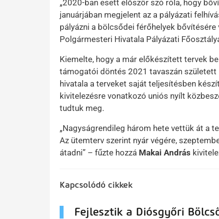
„2020-ban esett először szó róla, hogy bőv
januárjában megjelent az a pályázati felhí
pályázni a bölcsődei férőhelyek bővítésér
Polgármesteri Hivatala Pályázati Főosztály
Kiemelte, hogy a már előkészített tervek be
támogatói döntés 2021 tavaszán született
hivatala a terveket saját teljesítésben kész
kivitelezésre vonatkozó uniós nyílt közbesz
tudtuk meg.
„Nagyságrendileg három hete vettük át a te
Az ütemterv szerint nyár végére, szeptembe
átadni” – fűzte hozzá
Makai András
kivitel
Kapcsolódó cikkek
Fejlesztik a Diósgyőri Bölcs