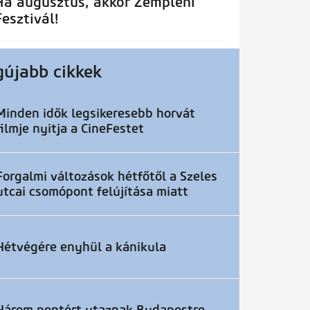
Ha augusztus, akkor Zempléni
Fesztivál!
gújabb cikkek
Minden idők legsikeresebb horvát
filmje nyitja a CineFestet
Forgalmi változások hétfőtől a Szeles
utcai csomópont felújítása miatt
Hétvégére enyhül a kánikula