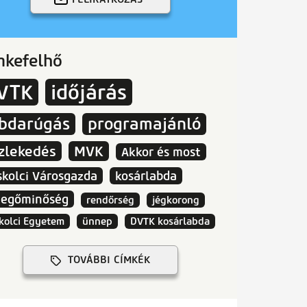
mkefelhő
VTK
időjárás
abdarúgás
programajánló
zlekedés
MVK
Akkor és most
skolci Városgazda
kosárlabda
vegőminőség
rendőrség
jégkorong
kolci Egyetem
ünnep
DVTK kosárlabda
TOVÁBBI CÍMKÉK