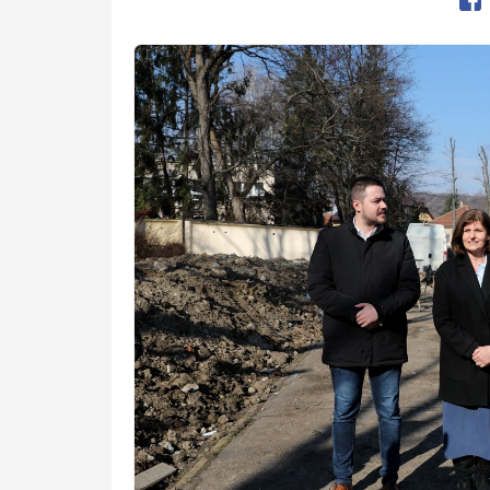
Op
Kép