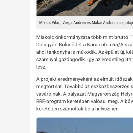
Miklós Vikor, Varga Andrea és Makai András a sajtótá
Miskolc önkormányzata több mint bruttó 17
Diósgyőri Bölcsődét a Kuruc utca 65/A szám
ahol tankonyha is működik. Az épület új, k
szárnnyal gazdagodik. Így az eredetileg 8
lesz.
A projekt eredményeként az elmúlt időszak
megtörtént. Továbbá az eszközbeszerzés so
vásárolnak. A pályázat Magyarország Helyre
RRF-program keretében valósul meg. A bőví
keretében számoltak be a helyszínen.
Kép