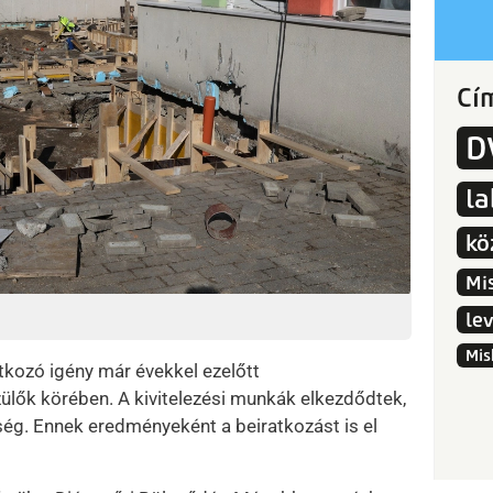
Cí
D
l
kö
Mi
le
Mis
tkozó igény már évekkel ezelőtt
ülők körében. A kivitelezési munkák elkezdődtek,
ség. Ennek eredményeként a beiratkozást is el