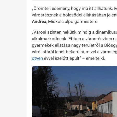
„Örömteli esemény, hogy ma itt állhatunk. Má
városrésznek a bölcsődei ellátásában jelen
Andrea
, Miskolc alpolgármestere.
„Városi szinten nekünk mindig a dinamikusa
alkalmazkodnunk. Ebben a városrészben nag
gyermekek ellátása nagy területről a Diós
várólistáról lehet bekerülni, mivel a város 
ötven
évvel ezelőtt épült” – emelte ki.
Kép