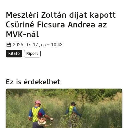
Meszléri Zoltán díjat kapott
Csüriné Ficsura Andrea az
MVK-nál
2025. 07. 17., cs – 10:43
Kilátó
Riport
Ez is érdekelhet