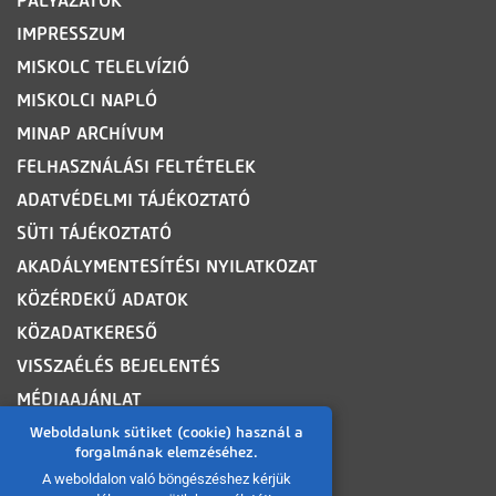
PÁLYÁZATOK
IMPRESSZUM
MISKOLC TELELVÍZIÓ
MISKOLCI NAPLÓ
MINAP ARCHÍVUM
FELHASZNÁLÁSI FELTÉTELEK
ADATVÉDELMI TÁJÉKOZTATÓ
SÜTI TÁJÉKOZTATÓ
AKADÁLYMENTESÍTÉSI NYILATKOZAT
KÖZÉRDEKŰ ADATOK
KÖZADATKERESŐ
VISSZAÉLÉS BEJELENTÉS
MÉDIAAJÁNLAT
OLDALTÉRKÉP
Weboldalunk sütiket (cookie) használ a
forgalmának elemzéséhez.
A weboldalon való böngészéshez kérjük