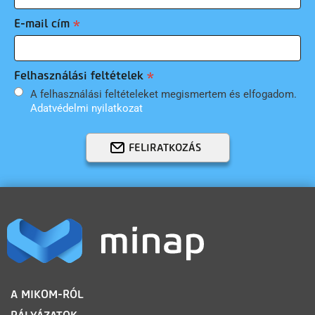
E-mail cím
Felhasználási feltételek
A felhasználási feltételeket megismertem és elfogadom.
Adatvédelmi nyilatkozat
FELIRATKOZÁS
LÁBLÉC
A MIKOM-RÓL