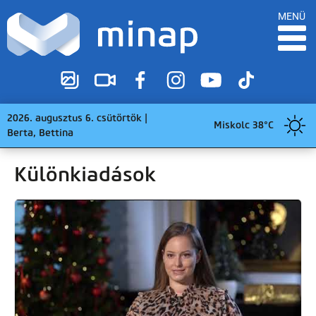
MENÜ
2026. augusztus 6. csütörtök |
Miskolc 38°C
Berta, Bettina
Különkiadások