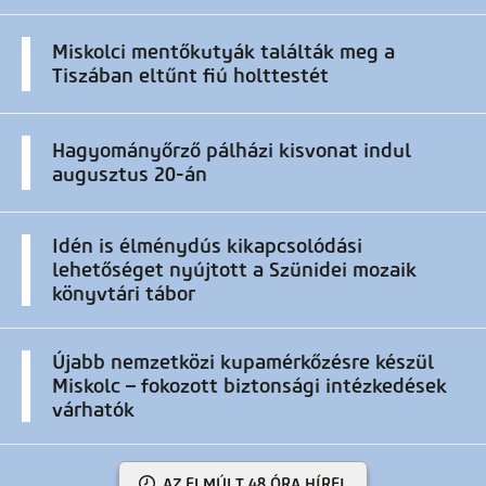
Miskolci mentőkutyák találták meg a
Tiszában eltűnt fiú holttestét
Hagyományőrző pálházi kisvonat indul
augusztus 20-án
Idén is élménydús kikapcsolódási
lehetőséget nyújtott a Szünidei mozaik
könyvtári tábor
Újabb nemzetközi kupamérkőzésre készül
Miskolc – fokozott biztonsági intézkedések
várhatók
AZ ELMÚLT 48 ÓRA HÍREI