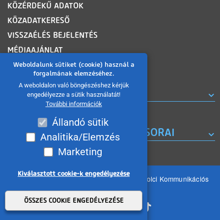
KÖZÉRDEKŰ ADATOK
KÖZADATKERESŐ
VISSZAÉLÉS BEJELENTÉS
MÉDIAAJÁNLAT
OLDALTÉRKÉP
Weboldalunk sütiket (cookie) használ a
forgalmának elemzéséhez.
A weboldalon való böngészéshez kérjük
ROVATOK
engedélyezze a sütik használatát!
További információk
Állandó sütik
A MISKOLC TV KORÁBBI MŰSORAI
Analitika/Elemzés
Marketing
Kiválasztott cookie-k engedélyezése
Minden jog fenntartva 2026 © MIKOM Miskolci Kommunikációs
Nonprofit Kft.
Withdraw consent
ÖSSZES COOKIE ENGEDÉLYEZÉSE