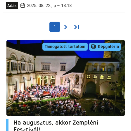
2025. 08. 22., p – 18:18
Adás
Oldalszámozás
Következő oldal
Utolsó oldal
1
Képgaléria
Támogatott tartalom
Ha augusztus, akkor Zempléni
Fesztivál!