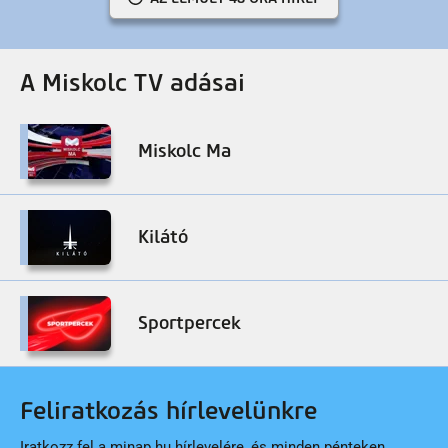
A Miskolc TV adásai
Miskolc Ma
Kilátó
Sportpercek
Feliratkozás hírlevelünkre
Iratkozz fel a minap.hu hírlevelére, és minden pénteken