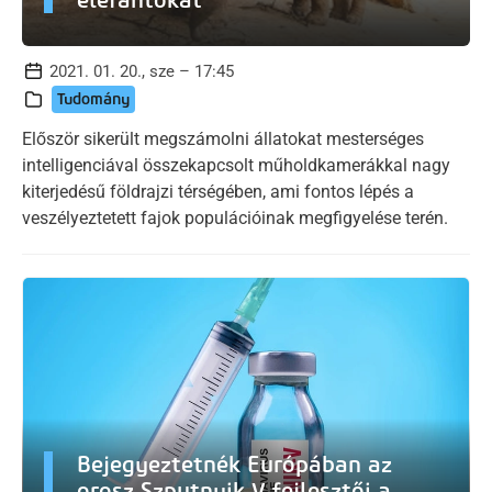
2021. 01. 20., sze – 17:45
Tudomány
Először sikerült megszámolni állatokat mesterséges
intelligenciával összekapcsolt műholdkamerákkal nagy
kiterjedésű földrajzi térségében, ami fontos lépés a
veszélyeztetett fajok populációinak megfigyelése terén.
Bejegyeztetnék Európában az
orosz Szputnyik V fejlesztői a