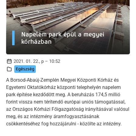
Napelem park épül a megyei
kórházban
2021. 01. 22., p – 10:52
Egészség
A Borsod-Abaúj-Zemplén Megyei Központi Kórház és
Egyetemi Oktatókórház központi telephelyén napelem
park építése kezdődött meg. A beruházás 174,5 millió
forint vissza nem térítendő európai uniós támogatással,
az Országos Kórházi Főigazgatóság irányításával valósul
meg, és az intézmény áramfogyasztásának
csökkentéséhez fog hozzájárulni - közölte az intézény.