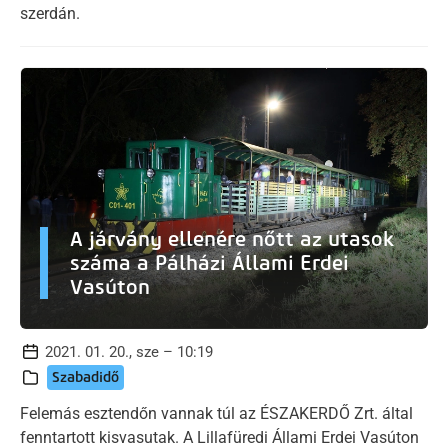
szerdán.
A járvány ellenére nőtt az utasok
száma a Pálházi Állami Erdei
Vasúton
2021. 01. 20., sze – 10:19
Szabadidő
Felemás esztendőn vannak túl az ÉSZAKERDŐ Zrt. által
fenntartott kisvasutak. A Lillafüredi Állami Erdei Vasúton