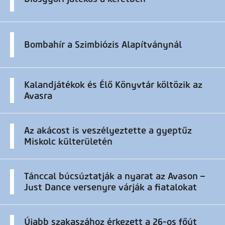
Bombahír a Szimbiózis Alapítványnál
Kalandjátékok és Élő Könyvtár költözik az
Avasra
Az akácost is veszélyeztette a gyeptűz
Miskolc külterületén
Tánccal búcsúztatják a nyarat az Avason –
Just Dance versenyre várják a fiatalokat
Újabb szakaszához érkezett a 26-os főút