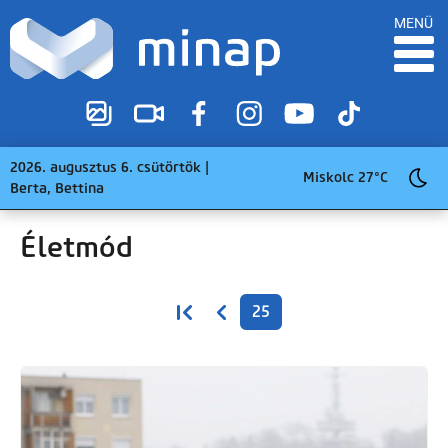
MENÜ
2026. augusztus 6. csütörtök |
Miskolc 27°C
Berta, Bettina
Életmód
Oldalszámozás
Első oldal
Előző oldal
25