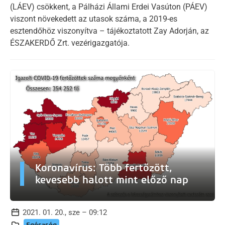
(LÁEV) csökkent, a Pálházi Állami Erdei Vasúton (PÁEV)
viszont növekedett az utasok száma, a 2019-es
esztendőhöz viszonyítva – tájékoztatott Zay Adorján, az
ÉSZAKERDŐ Zrt. vezérigazgatója.
Koronavírus: Több fertőzött,
kevesebb halott mint előző nap
2021. 01. 20., sze – 09:12