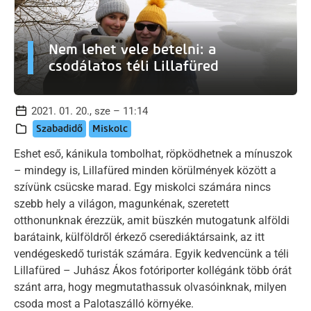
Nem lehet vele betelni: a
csodálatos téli Lillafüred
2021. 01. 20., sze – 11:14
Szabadidő
Miskolc
Eshet eső, kánikula tombolhat, röpködhetnek a mínuszok
– mindegy is, Lillafüred minden körülmények között a
szívünk csücske marad. Egy miskolci számára nincs
szebb hely a világon, magunkénak, szeretett
otthonunknak érezzük, amit büszkén mutogatunk alföldi
barátaink, külföldről érkező cserediáktársaink, az itt
vendégeskedő turisták számára. Egyik kedvencünk a téli
Lillafüred – Juhász Ákos fotóriporter kollégánk több órát
szánt arra, hogy megmutathassuk olvasóinknak, milyen
csoda most a Palotaszálló környéke.