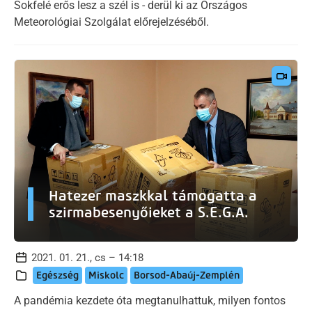
Sokfelé erős lesz a szél is - derül ki az Országos
Meteorológiai Szolgálat előrejelzéséből.
Hatezer maszkkal támogatta a
szirmabesenyőieket a S.E.G.A.
2021. 01. 21., cs – 14:18
Egészség
Miskolc
Borsod-Abaúj-Zemplén
A pandémia kezdete óta megtanulhattuk, milyen fontos