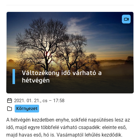
Változékony idő várható a
hétvégén
2021. 01. 21., cs – 17:58
Környezet
A hétvégén kezdetben enyhe, sokfelé napsütéses lesz az
idő, majd egyre többfelé várható csapadék: eleinte eső,
majd havas eső, hó is. Vasárnaptól lehűlés kezdődik.