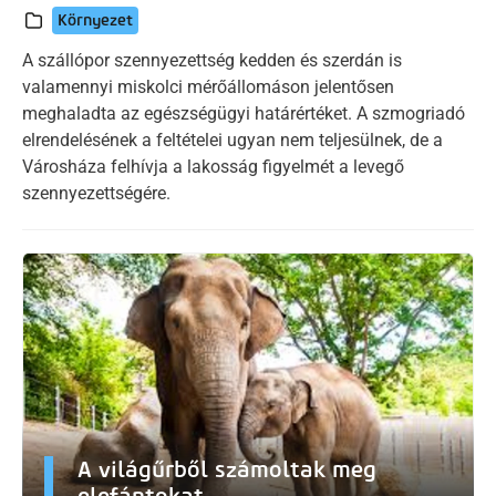
Környezet
A szállópor szennyezettség kedden és szerdán is
valamennyi miskolci mérőállomáson jelentősen
meghaladta az egészségügyi határértéket. A szmogriadó
elrendelésének a feltételei ugyan nem teljesülnek, de a
Városháza felhívja a lakosság figyelmét a levegő
szennyezettségére.
A világűrből számoltak meg
elefántokat