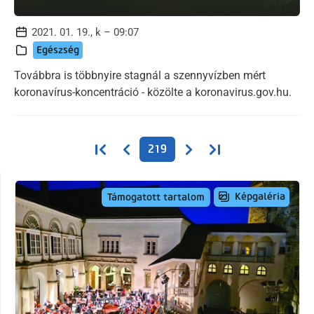
2021. 01. 19., k – 09:07
Egészség
Továbbra is többnyire stagnál a szennyvízben mért
koronavírus-koncentráció - közölte a koronavirus.gov.hu.
Oldalszámozás
Első oldal
Előző oldal
Következő oldal
Utolsó oldal
219
Képgaléria
Támogatott tartalom