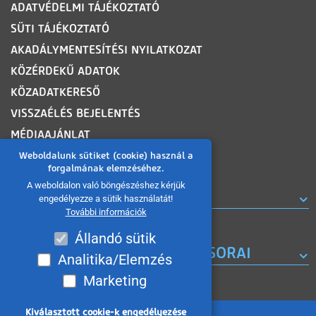
ADATVÉDELMI TÁJÉKOZTATÓ
SÜTI TÁJÉKOZTATÓ
AKADÁLYMENTESÍTÉSI NYILATKOZAT
KÖZÉRDEKŰ ADATOK
KÖZADATKERESŐ
VISSZAÉLÉS BEJELENTÉS
MÉDIAAJÁNLAT
OLDALTÉRKÉP
Weboldalunk sütiket (cookie) használ a
forgalmának elemzéséhez.
A weboldalon való böngészéshez kérjük
ROVATOK
engedélyezze a sütik használatát!
További információk
Állandó sütik
A MISKOLC TV KORÁBBI MŰSORAI
Analitika/Elemzés
Marketing
Kiválasztott cookie-k engedélyezése