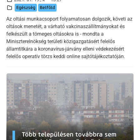
Egészség
Belföld
Az oltási munkacsoport folyamatosan dolgozik, követi az
oltások menetét, a várható vakcinaszállítmányokat és
felkészült a tömeges oltásokra is - mondta a
Miniszterelnökség területi közigazgatásért felelős
államtitkára a koronavírus-járvány elleni védekezésért
felelős operatív törzs keddi online sajtótájékoztatóján.
Több településen továbbra sem