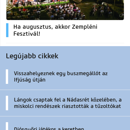
Ha augusztus, akkor Zempléni
Fesztivál!
Legújabb cikkek
Visszahelyeznek egy buszmegállót az
Ifjúság útján
Lángok csaptak fel a Nádasrét közelében, a
miskolci rendészek riasztották a tűzoltókat
Diósgyőri játékos a keretben