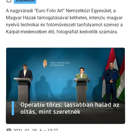
Szabadidő
A nagyváradi “Euro Foto Art” Nemzetközi Egyesület, a
Magyar Házak támogatásával kéthetes, intenzív, magyar
nyelvű technikai és fotóművészeti tanfolyamot szervez a
Kárpát-medencében élő, fotográfiát kedvelők számára.
Operatív törzs: lassabban halad az
oltás, mint szeretnék
2021. 01. 19., k – 13:27