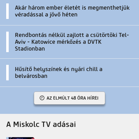
Akár három ember életét is megmenthetjük
véradással a jövő héten
Rendbontás nélkül zajlott a csütörtöki Tel-
Aviv - Katowice mérkőzés a DVTK
Stadionban
Hűsítő helyszínek és nyári chill a
belvárosban
AZ ELMÚLT 48 ÓRA HÍREI
A Miskolc TV adásai