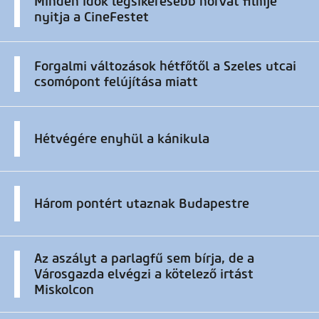
Minden idők legsikeresebb horvát filmje
nyitja a CineFestet
Forgalmi változások hétfőtől a Szeles utcai
csomópont felújítása miatt
Hétvégére enyhül a kánikula
Három pontért utaznak Budapestre
Az aszályt a parlagfű sem bírja, de a
Városgazda elvégzi a kötelező irtást
Miskolcon