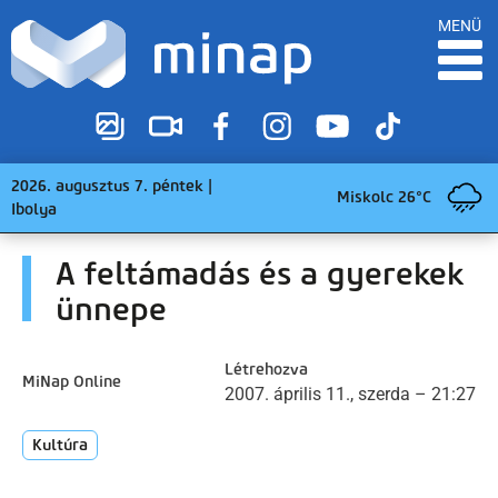
MENÜ
2026. augusztus 7. péntek |
Miskolc 26°C
Ibolya
A feltámadás és a gyerekek
ünnepe
Létrehozva
MiNap Online
2007. április 11., szerda – 21:27
Kultúra