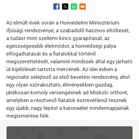
Opens in a new window
Opens in a new window
Opens in a new window
Az elmúlt évek során a Honvédelmi Minisztérium
ifjúsági rendezvénye, a szabadidő hasznos eltöltését,
a tudást mint szellemi kincs gyarapítását, az
egészségesebb életmódot, a honvédségi pálya
elfogadtatását és a fiatalokkal történő
megszerettetését, valamint mindezek által egy járható
út kijelölését tartotta mércének. Az idei évben a
regionális selejtező az első bevetési rendezvény, ahol
egy olyan szórakoztató, élményekben gazdag,
játékosan komoly versengésnek ad Miskolc otthont,
amelyben a résztvevő fiatalok észrevétlenül tesznek
egy újabb, nagy lépést a katonaélet mindennapjainak
megismerése felé.