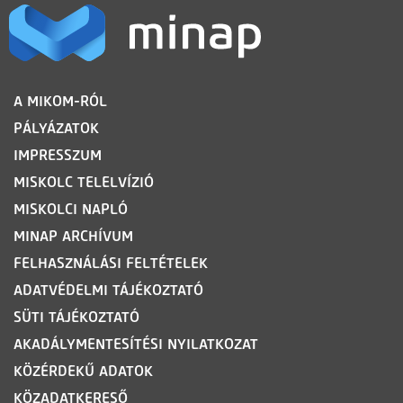
LÁBLÉC
A MIKOM-RÓL
PÁLYÁZATOK
IMPRESSZUM
MISKOLC TELELVÍZIÓ
MISKOLCI NAPLÓ
MINAP ARCHÍVUM
FELHASZNÁLÁSI FELTÉTELEK
ADATVÉDELMI TÁJÉKOZTATÓ
SÜTI TÁJÉKOZTATÓ
AKADÁLYMENTESÍTÉSI NYILATKOZAT
KÖZÉRDEKŰ ADATOK
KÖZADATKERESŐ