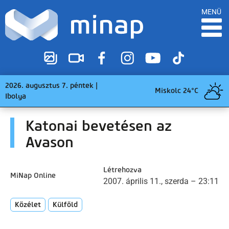
MENÜ
2026. augusztus 7. péntek |
Miskolc 24°C
Ibolya
Katonai bevetésen az
Avason
Létrehozva
MiNap Online
2007. április 11., szerda – 23:11
Közélet
Külföld