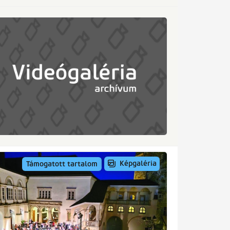
Képgaléria
Támogatott tartalom