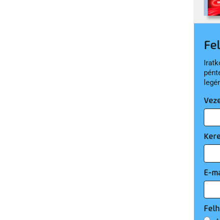
Fe
Iratk
pént
legé
Vez
Ker
E-ma
Felh