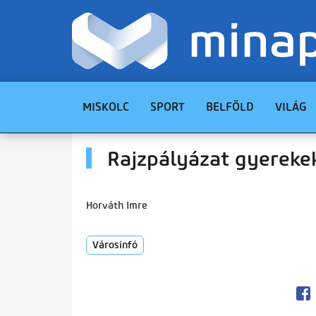
MISKOLC
SPORT
BELFÖLD
VILÁG
Rajzpályázat gyereke
Horváth Imre
Városinfó
Op