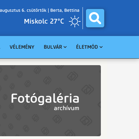
augusztus 6. csütörtök |
Berta, Bettina
Miskolc 27°C
A
VÉLEMÉNY
BULVÁR
ÉLETMÓD
BALESET
GASZTRO
BŰNÜGY
EGÉSZSÉG
HAVARIA
EGYHÁZ
CELEBHÍREK
SZABADIDŐ
TUDOMÁNY
KÖRNYEZET