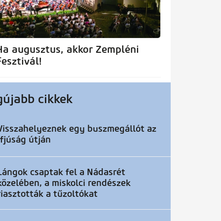
Ha augusztus, akkor Zempléni
Fesztivál!
gújabb cikkek
Visszahelyeznek egy buszmegállót az
Ifjúság útján
Lángok csaptak fel a Nádasrét
közelében, a miskolci rendészek
riasztották a tűzoltókat