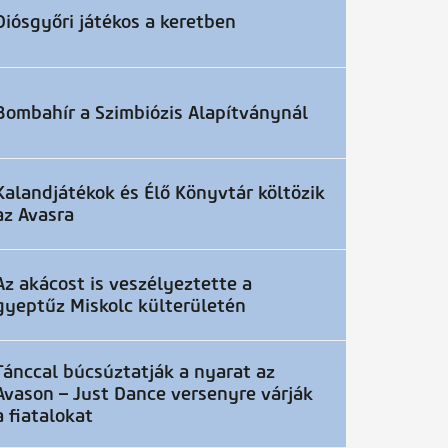
Diósgyőri játékos a keretben
Bombahír a Szimbiózis Alapítványnál
Kalandjátékok és Élő Könyvtár költözik
az Avasra
Az akácost is veszélyeztette a
gyeptűz Miskolc külterületén
Tánccal búcsúztatják a nyarat az
Avason – Just Dance versenyre várják
a fiatalokat