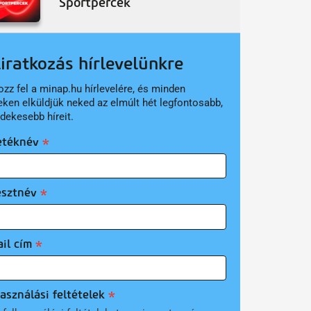
Sportpercek
liratkozás hírlevelünkre
ozz fel a minap.hu hírlevelére, és minden
eken elküldjük neked az elmúlt hét legfontosabb,
rdekesebb híreit.
etéknév
esztnév
il cím
asználási feltételek