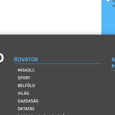
A
e
ROVATOK
A
M
MISKOLC
SPORT
BELFÖLD
VILÁG
GAZDASÁG
OKTATÁS