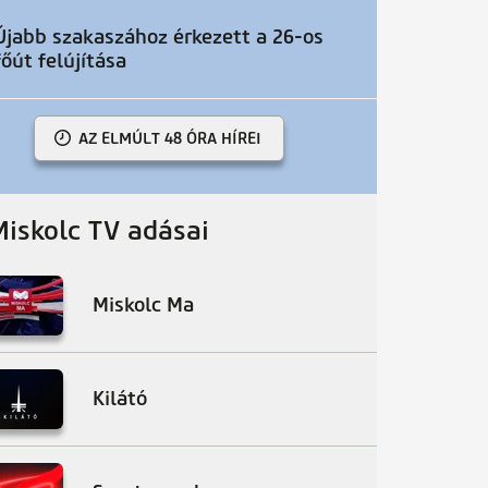
Újabb szakaszához érkezett a 26-os
főút felújítása
AZ ELMÚLT 48 ÓRA HÍREI
Miskolc TV adásai
Miskolc Ma
Kilátó