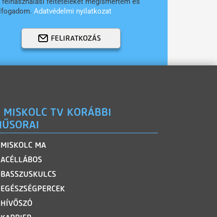
 felhasználási feltételeket megismertem és
lfogadom.
Adatvédelmi nyilatkozat
FELIRATKOZÁS
 MISKOLC TV KORÁBBI
ŰSORAI
MISKOLC MA
ACÉLLÁBOS
BASSZUSKULCS
EGÉSZSÉGPERCEK
HÍVŐSZÓ