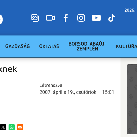
2026. 
BORSOD-ABAÚJ-
GAZDASÁG
OKTATÁS
KULTÚR
ZEMPLÉN
knek
Létrehozva
2007. április 19., csütörtök – 15:01
ens in a new window
Opens in a new window
Opens in a new window