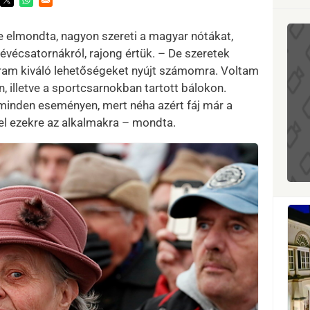
ens in a new window
Opens in a new window
Opens in a new window
 elmondta, nagyon szereti a magyar nótákat,
évécsatornákról, rajong értük. – De szeretek
gram kiváló lehetőségeket nyújt számomra. Voltam
, illetve a sportcsarnokban tartott bálokon.
 minden eseményen, mert néha azért fáj már a
l ezekre az alkalmakra – mondta.