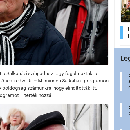
Le
tt a Salkaházi színpadhoz. Úgy fogalmaztak, a
önösen kedvelik. – Mi minden Salkaházi programon
 boldogság számunkra, hogy elindították itt,
ogramot – tették hozzá.