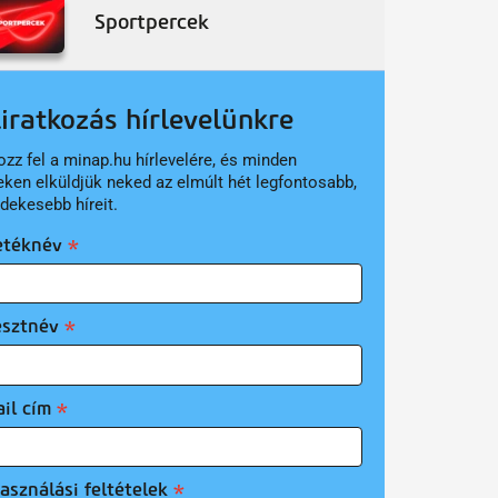
Sportpercek
liratkozás hírlevelünkre
ozz fel a minap.hu hírlevelére, és minden
eken elküldjük neked az elmúlt hét legfontosabb,
rdekesebb híreit.
etéknév
esztnév
il cím
asználási feltételek