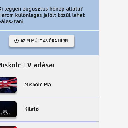
Ki legyen augusztus hónap állata?
Három különleges jelölt közül lehet
választani
AZ ELMÚLT 48 ÓRA HÍREI
Miskolc TV adásai
Miskolc Ma
Kilátó