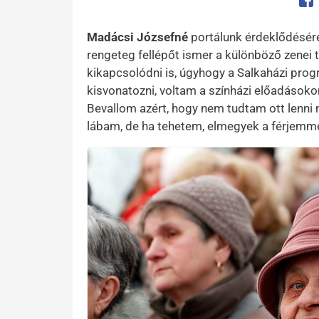
Op
Madácsi Józsefné
portálunk érdeklődésére
rengeteg fellépőt ismer a különböző zenei t
kikapcsolódni is, úgyhogy a Salkaházi pro
kisvonatozni, voltam a színházi előadásokon
Bevallom azért, hogy nem tudtam ott lenni
lábam, de ha tehetem, elmegyek a férjemme