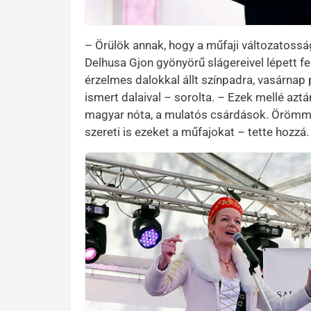
– Örülök annak, hogy a műfaji változatoss
Delhusa Gjon gyönyörű slágereivel lépett f
érzelmes dalokkal állt színpadra, vasárnap
ismert dalaival – sorolta. – Ezek mellé az
magyar nóta, a mulatós csárdások. Örömme
szereti is ezeket a műfajokat – tette hozzá.