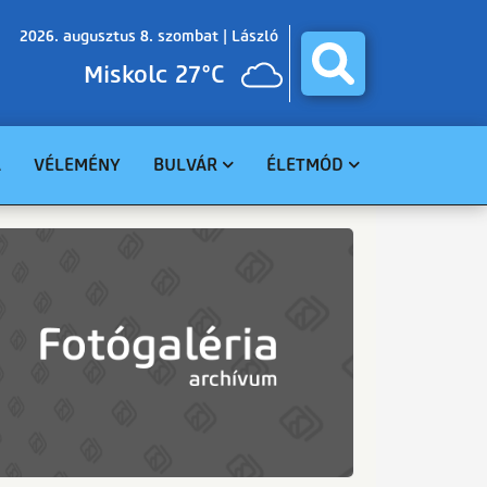
2026. augusztus 8. szombat |
László
Miskolc 27°C
A
VÉLEMÉNY
BULVÁR
ÉLETMÓD
BALESET
GASZTRO
BŰNÜGY
EGÉSZSÉG
HAVARIA
EGYHÁZ
CELEBHÍREK
SZABADIDŐ
TUDOMÁNY
KÖRNYEZET