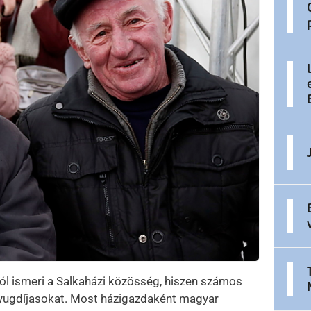
l ismeri a Salkaházi közösség, hiszen számos
yugdíjasokat. Most házigazdaként magyar