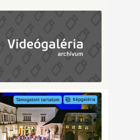
Képgaléria
Támogatott tartalom