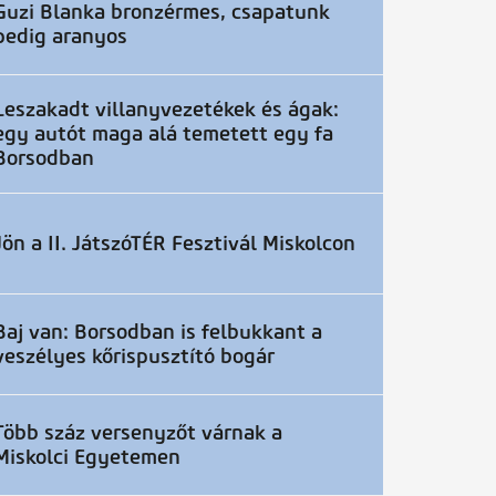
Guzi Blanka bronzérmes, csapatunk
pedig aranyos
Leszakadt villanyvezetékek és ágak:
egy autót maga alá temetett egy fa
Borsodban
Jön a II. JátszóTÉR Fesztivál Miskolcon
Baj van: Borsodban is felbukkant a
veszélyes kőrispusztító bogár
Több száz versenyzőt várnak a
Miskolci Egyetemen