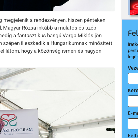
ág megjelenik a rendezvényen, hiszen pénteken
el, Magyar Rózsa inkább a mulatós és szép,
Fe
 pedig a fantasztikus hangú Varga Miklós jön
tán szépen illeszkedik a Hungarikumnak minősített
Iratk
pént
l látom, hogy a közönség ismeri és nagyon
legé
Vez
Ker
E-ma
Felh