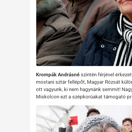
Krompák Andrásné
szintén férjével érkeze
mostani sztár fellépőt, Magyar Rózsát kül
ott vagyunk, ki nem hagynánk semmit! Nagy
Miskolcon ezt a szépkorúakat támogató pr