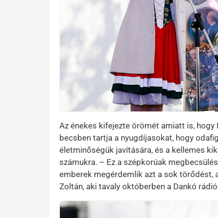
Az énekes kifejezte örömét amiatt is, hogy 
becsben tartja a nyugdíjasokat, hogy odaf
életminőségük javítására, és a kellemes ki
számukra. – Ez a szépkorúak megbecsülését 
emberek megérdemlik azt a sok törődést, a
Zoltán, aki tavaly októberben a Dankó rádi