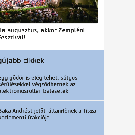
Ha augusztus, akkor Zempléni
Fesztivál!
gújabb cikkek
Egy gödör is elég lehet: súlyos
sérülésekkel végződhetnek az
elektromosroller-balesetek
Baka Andrást jelöli államfőnek a Tisza
parlamenti frakciója