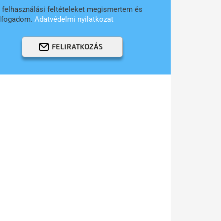
 felhasználási feltételeket megismertem és
lfogadom.
Adatvédelmi nyilatkozat
FELIRATKOZÁS