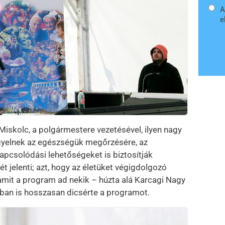
A
e
Miskolc, a polgármestere vezetésével, ilyen nagy
igyelnek az egészségük megőrzésére, az
kapcsolódási lehetőségeket is biztosítják
jelenti; azt, hogy az életüket végigdolgozó
mit a program ad nekik – húzta alá Karcagi Nagy
óban is hosszasan dicsérte a programot.