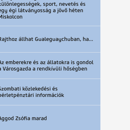
különlegességek, sport, nevetés és
egy égi látványosság a jövő héten
Miskolcon
Rajthoz állhat Gualeguaychuban, ha...
Az emberekre és az állatokra is gondol
a Városgazda a rendkívüli hőségben
Szombati közlekedési és
bérletpénztári információk
Aggod Zsófia marad