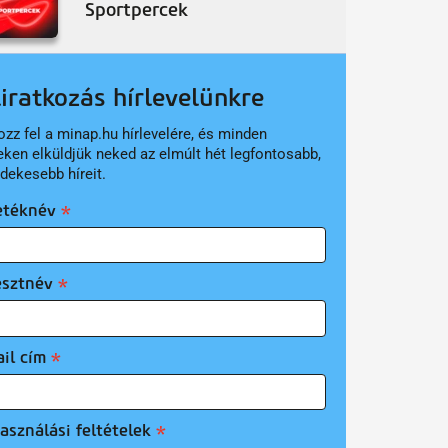
Sportpercek
liratkozás hírlevelünkre
ozz fel a minap.hu hírlevelére, és minden
eken elküldjük neked az elmúlt hét legfontosabb,
rdekesebb híreit.
etéknév
esztnév
il cím
asználási feltételek