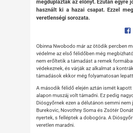
megduplázták az előnyt. Ezután egyre j
használt ki a hazai csapat. Ezzel me
veretlenségi sorozata.
Op
Obinna Nwobodo már az ötödik percben meg
védelme az első félidőben még megbízhatóa
nem erőltetik a támadást a remek formában
védekeznek, és várják az alkalmat a kontrák
támadások ekkor még folyamatosan lepatta
A második félidő elején aztán ismét kapot
alapon muszáj volt támadni. Ez pedig nag
Diósgyőrnek ezen a délutánon semmi nem jö
Burekovic, Novothny Soma és Zsótér Donát is 
nyertek, s felléptek a dobogóra. A Diósgyőr
veretlen maradni.