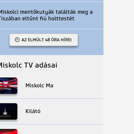
Miskolci mentőkutyák találták meg a
Tiszában eltűnt fiú holttestét
AZ ELMÚLT 48 ÓRA HÍREI
Miskolc TV adásai
Miskolc Ma
Kilátó