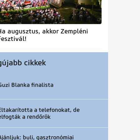
Ha augusztus, akkor Zempléni
Fesztivál!
gújabb cikkek
Guzi Blanka finalista
Eltakarította a telefonokat, de
elfogták a rendőrök
Ajánljuk: buli, gasztronómiai