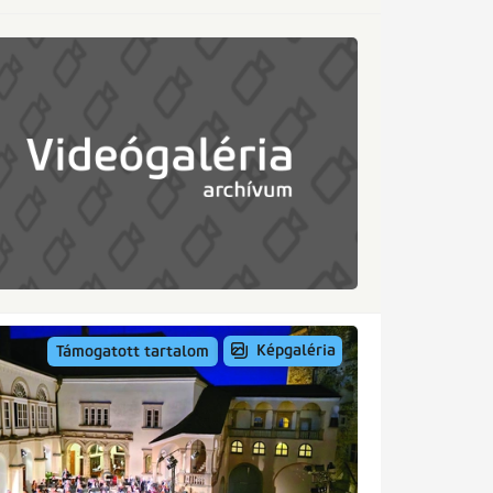
Képgaléria
Támogatott tartalom