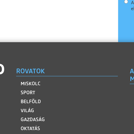
A
e
ROVATOK
A
M
MISKOLC
SPORT
BELFÖLD
VILÁG
GAZDASÁG
OKTATÁS