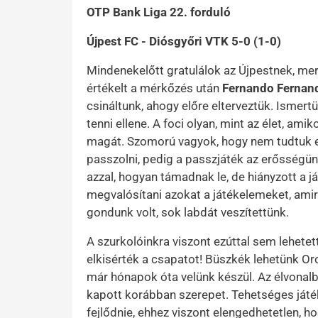
OTP Bank Liga 22. forduló
Újpest FC - Diósgyőri VTK 5-0 (1-0)
Mindenekelőtt gratulálok az Újpestnek, mert
értékelt a mérkőzés után
Fernando Fernan
csináltunk, ahogy előre elterveztük. Ismer
tenni ellene. A foci olyan, mint az élet, a
magát. Szomorú vagyok, hogy nem tudtuk
passzolni, pedig a passzjáték az erősségünk
azzal, hogyan támadnak le, de hiányzott a 
megvalósítani azokat a játékelemeket, ami
gondunk volt, sok labdát veszítettünk.
A szurkolóinkra viszont ezúttal sem lehete
elkisérték a csapatot! Büszkék lehetünk Or
már hónapok óta velünk készül. Az élvona
kapott korábban szerepet. Tehetséges játé
fejlődnie, ehhez viszont elengedhetetlen, 