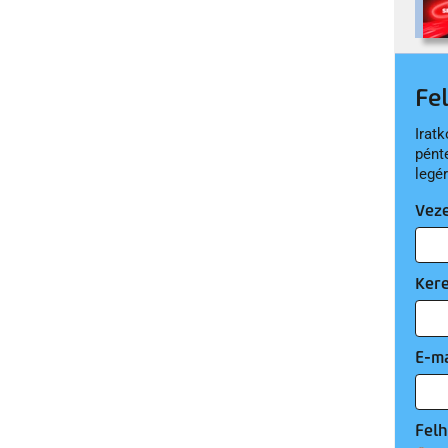
Fe
Iratk
pént
legé
Vez
Ker
E-ma
Felh