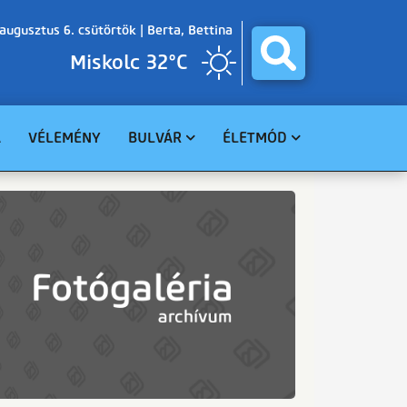
augusztus 6. csütörtök |
Berta, Bettina
Miskolc 32°C
A
VÉLEMÉNY
BULVÁR
ÉLETMÓD
BALESET
GASZTRO
BŰNÜGY
EGÉSZSÉG
HAVARIA
EGYHÁZ
CELEBHÍREK
SZABADIDŐ
TUDOMÁNY
KÖRNYEZET