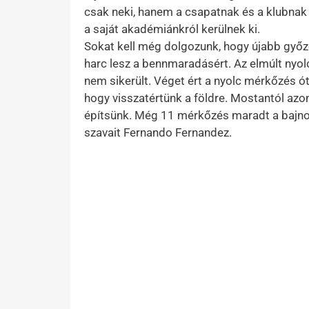
csak neki, hanem a csapatnak és a klubnak is
a saját akadémiánkról kerülnek ki.
Sokat kell még dolgozunk, hogy újabb győz
harc lesz a bennmaradásért. Az elmúlt nyo
nem sikerült. Véget ért a nyolc mérkőzés ót
hogy visszatértünk a földre. Mostantól azo
építsünk. Még 11 mérkőzés maradt a bajnokság
szavait Fernando Fernandez.