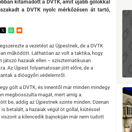
obban kitámadott a DVTK, amit újabb gólokkal
gszakadt a DVTK nyolc mérkőzésen át tartó,
ens in a new window
Opens in a new window
Opens in a new window
szerezte a vezetést az Újpestnek, de a DVTK
n működött. Láthatóan az volt a taktika, hogy
 játszó hazaiak ellen – szisztematikusan
ra. Az Újpest folyamatosan jött előre, de a
ntak a diósgyőri védelemről.
t egy gólt a DVTK, és innentől már minden mindegy
yon megbosszulta magát, mert amíg a
tt be, addig az Újpestnek szinte minden. Dzenan
betalált, a hazaiak végül öt góllal, kiütéssel
 viszont a kilencedik bajnokiján már nem tudott