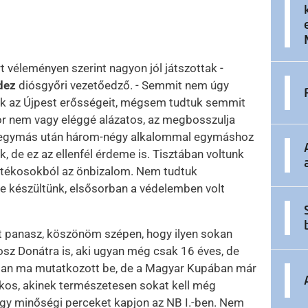
 véleményen szerint nagyon jól játszottak -
dez
diósgyőri vezetőedző. - Semmit nem úgy
tük az Újpest erősségeit, mégsem tudtuk semmit
mikor nem vagy eléggé alázatos, az megbosszulja
 egymás után három-négy alkalommal egymáshoz
, de ez az ellenfél érdeme is. Tisztában voltunk
játékosokból az önbizalom. Nem tudtuk
re készültünk, elsősorban a védelemben volt
tt panasz, köszönöm szépen, hogy ilyen sokan
osz Donátra is, aki ugyan még csak 16 éves, de
lban ma mutatkozott be, de a Magyar Kupában már
kos, akinek természetesen sokat kell még
hogy minőségi perceket kapjon az NB I.-ben. Nem