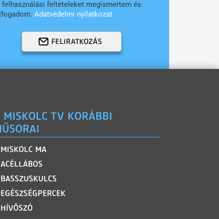
 felhasználási feltételeket megismertem és
lfogadom.
Adatvédelmi nyilatkozat
FELIRATKOZÁS
 MISKOLC TV KORÁBBI
ŰSORAI
MISKOLC MA
ACÉLLÁBOS
BASSZUSKULCS
EGÉSZSÉGPERCEK
HÍVŐSZÓ