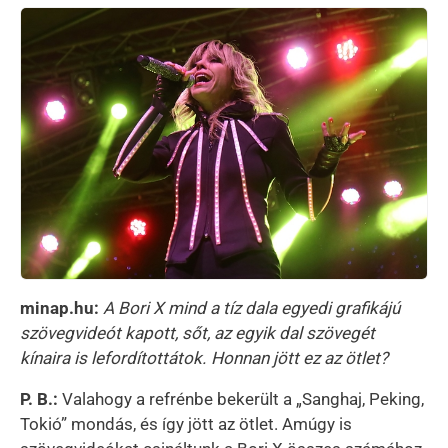
minap.hu:
A Bori X mind a tíz dala egyedi grafikájú
szövegvideót kapott, sőt, az egyik dal szövegét
kínaira is lefordítottátok. Honnan jött ez az ötlet?
P. B.:
Valahogy a refrénbe bekerült a „Sanghaj, Peking,
Tokió” mondás, és így jött az ötlet. Amúgy is