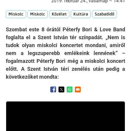
2019. február 24., vasárnap – 14:41
Miskolc
Miskolc
Közélet
Kultúra
Szabadidő
Szombat este 8 órától Péterfy Bori & Love Band
foglalta el a Szent István tér színpadát. „Nem is
tudok olyan miskolci koncertet mondani, amiről
nem a legszuperebb emlékeink lennének” –
fogalmazott Péterfy Bori még a miskolci koncert
előtt. A Szent István téri zenélés után pedig a
következőket mondta:
Opens in a new window
Opens in a new window
Opens in a new window