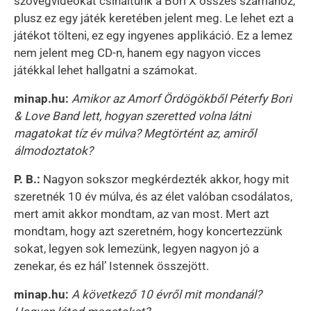
szövegvideókat csináltunk a Bori X összes számához,
plusz ez egy játék keretében jelent meg. Le lehet ezt a
játékot tölteni, ez egy ingyenes applikáció. Ez a lemez
nem jelent meg CD-n, hanem egy nagyon vicces
játékkal lehet hallgatni a számokat.
minap.hu:
Amikor az Amorf Ördögökből Péterfy Bori
& Love Band lett, hogyan szeretted volna látni
magatokat tíz év múlva? Megtörtént az, amiről
álmodoztatok?
P. B.:
Nagyon sokszor megkérdezték akkor, hogy mit
szeretnék 10 év múlva, és az élet valóban csodálatos,
mert amit akkor mondtam, az van most. Mert azt
mondtam, hogy azt szeretném, hogy koncertezzünk
sokat, legyen sok lemezünk, legyen nagyon jó a
zenekar, és ez hál’ Istennek összejött.
minap.hu:
A következő 10 évről mit mondanál?