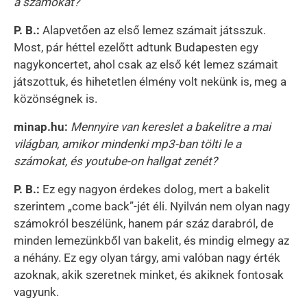
a számokat?
P. B.:
Alapvetően az első lemez számait játsszuk.
Most, pár héttel ezelőtt adtunk Budapesten egy
nagykoncertet, ahol csak az első két lemez számait
játszottuk, és hihetetlen élmény volt nekünk is, meg a
közönségnek is.
minap.hu:
Mennyire van kereslet a bakelitre a mai
világban, amikor mindenki mp3-ban tölti le a
számokat, és youtube-on hallgat zenét?
P. B.:
Ez egy nagyon érdekes dolog, mert a bakelit
szerintem „come back”-jét éli. Nyilván nem olyan nagy
számokról beszélünk, hanem pár száz darabról, de
minden lemezünkből van bakelit, és mindig elmegy az
a néhány. Ez egy olyan tárgy, ami valóban nagy érték
azoknak, akik szeretnek minket, és akiknek fontosak
vagyunk.