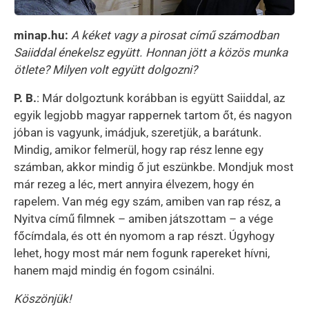
minap.hu:
A kéket vagy a pirosat című számodban
Saiiddal énekelsz együtt. Honnan jött a közös munka
ötlete? Milyen volt együtt dolgozni?
P. B.
: Már dolgoztunk korábban is együtt Saiiddal, az
egyik legjobb magyar rappernek tartom őt, és nagyon
jóban is vagyunk, imádjuk, szeretjük, a barátunk.
Mindig, amikor felmerül, hogy rap rész lenne egy
számban, akkor mindig ő jut eszünkbe. Mondjuk most
már rezeg a léc, mert annyira élvezem, hogy én
rapelem. Van még egy szám, amiben van rap rész, a
Nyitva című filmnek – amiben játszottam – a vége
főcímdala, és ott én nyomom a rap részt. Úgyhogy
lehet, hogy most már nem fogunk rapereket hívni,
hanem majd mindig én fogom csinálni.
Köszönjük!