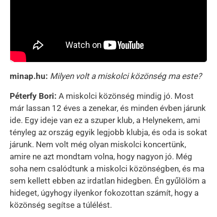
minap.hu:
Milyen volt a miskolci közönség ma este?
Péterfy Bori:
A miskolci közönség mindig jó. Most
már lassan 12 éves a zenekar, és minden évben járunk
ide. Egy ideje van ez a szuper klub, a Helynekem, ami
tényleg az ország egyik legjobb klubja, és oda is sokat
járunk. Nem volt még olyan miskolci koncertünk,
amire ne azt mondtam volna, hogy nagyon jó. Még
soha nem csalódtunk a miskolci közönségben, és ma
sem kellett ebben az irdatlan hidegben. Én gyűlölöm a
hideget, úgyhogy ilyenkor fokozottan számít, hogy a
közönség segítse a túlélést.