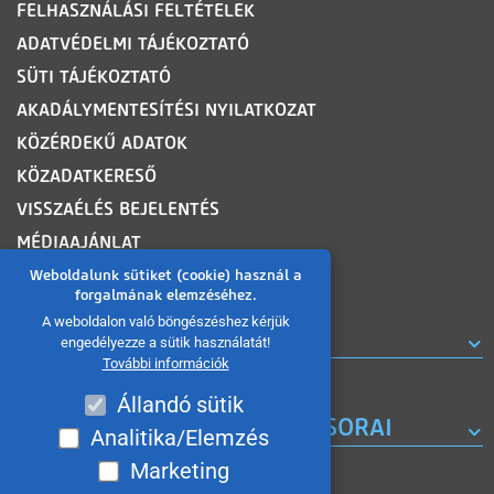
FELHASZNÁLÁSI FELTÉTELEK
ADATVÉDELMI TÁJÉKOZTATÓ
SÜTI TÁJÉKOZTATÓ
AKADÁLYMENTESÍTÉSI NYILATKOZAT
KÖZÉRDEKŰ ADATOK
KÖZADATKERESŐ
VISSZAÉLÉS BEJELENTÉS
MÉDIAAJÁNLAT
OLDALTÉRKÉP
Weboldalunk sütiket (cookie) használ a
forgalmának elemzéséhez.
A weboldalon való böngészéshez kérjük
ROVATOK
engedélyezze a sütik használatát!
További információk
Állandó sütik
A MISKOLC TV KORÁBBI MŰSORAI
Analitika/Elemzés
Marketing