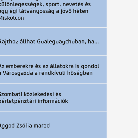
különlegességek, sport, nevetés és
egy égi látványosság a jövő héten
Miskolcon
Rajthoz állhat Gualeguaychuban, ha...
Az emberekre és az állatokra is gondol
a Városgazda a rendkívüli hőségben
Szombati közlekedési és
bérletpénztári információk
Aggod Zsófia marad