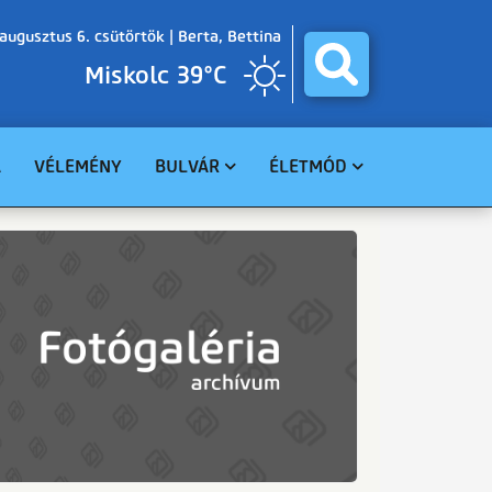
augusztus 6. csütörtök |
Berta, Bettina
Miskolc 39°C
A
VÉLEMÉNY
BULVÁR
ÉLETMÓD
BALESET
GASZTRO
BŰNÜGY
EGÉSZSÉG
HAVARIA
EGYHÁZ
CELEBHÍREK
SZABADIDŐ
TUDOMÁNY
KÖRNYEZET