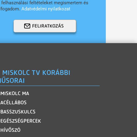
 felhasználási feltételeket megismertem és
lfogadom.
Adatvédelmi nyilatkozat
FELIRATKOZÁS
 MISKOLC TV KORÁBBI
ŰSORAI
MISKOLC MA
ACÉLLÁBOS
BASSZUSKULCS
EGÉSZSÉGPERCEK
HÍVŐSZÓ