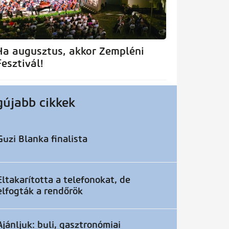
Ha augusztus, akkor Zempléni
Fesztivál!
gújabb cikkek
Guzi Blanka finalista
Eltakarította a telefonokat, de
elfogták a rendőrök
Ajánljuk: buli, gasztronómiai