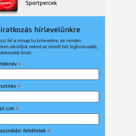
Sportpercek
liratkozás hírlevelünkre
ozz fel a minap.hu hírlevelére, és minden
eken elküldjük neked az elmúlt hét legfontosabb,
rdekesebb híreit.
etéknév
esztnév
il cím
asználási feltételek