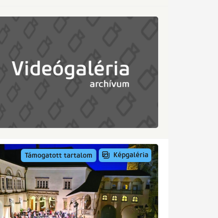
Képgaléria
Támogatott tartalom