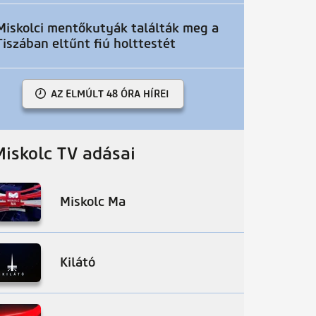
Miskolci mentőkutyák találták meg a
Tiszában eltűnt fiú holttestét
AZ ELMÚLT 48 ÓRA HÍREI
Miskolc TV adásai
Miskolc Ma
Kilátó