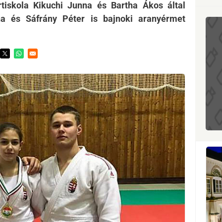
tiskola Kikuchi Junna és Bartha Ákos által
nna és Sáfrány Péter is bajnoki aranyérmet
ens in a new window
Opens in a new window
Opens in a new window