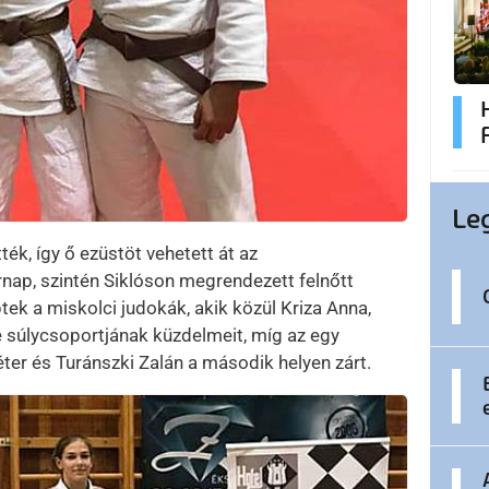
Le
ék, így ő ezüstöt vehetett át az
nap, szintén Siklóson megrendezett felnőtt
ek a miskolci judokák, akik közül Kriza Anna,
súlycsoportjának küzdelmeit, míg az egy
ter és Turánszki Zalán a második helyen zárt.