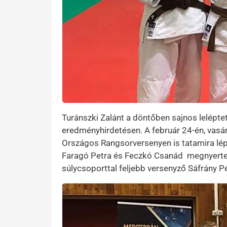
Turánszki Zalánt a döntőben sajnos leléptett
eredményhirdetésen. A február 24-én, vasár
Országos Rangsorversenyen is tatamira lépt
Faragó Petra és Feczkó Csanád megnyerte 
súlycsoporttal feljebb versenyző Sáfrány Pé