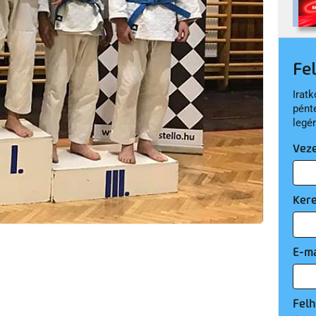
Fe
Iratk
pént
legé
Vez
Ker
E-ma
Felh