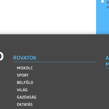
A
e
ROVATOK
A
M
MISKOLC
SPORT
BELFÖLD
VILÁG
GAZDASÁG
OKTATÁS