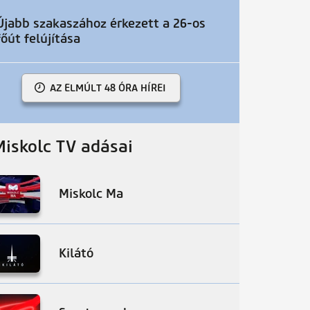
Újabb szakaszához érkezett a 26-os
főút felújítása
AZ ELMÚLT 48 ÓRA HÍREI
Miskolc TV adásai
Miskolc Ma
Kilátó