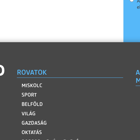
A
e
ROVATOK
A
M
MISKOLC
SPORT
BELFÖLD
VILÁG
GAZDASÁG
OKTATÁS