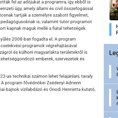
ották fel az adójukat a programra, így ebből is
emzeti ügy, amely állami és civil összefogással
ntosnak tartják a személyre szabott figyelmet,
a pedagógusoknak is, valamint tutor programot
tort kapnak maguk mellé a fiatal tehetségek.
yűlés 2008-ban fogadta el. A program
s cselekvési programok végrehajtásával
Le
gról és külhoni magyarlakta területekről is
t tehetséggondozó emberek, szervezetek és
3-as technikai számon lehet felajánlani, tavaly
ze. A program fővédnökei Zsédenyi Adrienn
i bajnok vízilabdázó és Onodi Henrietta kutató,