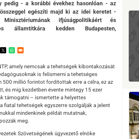
 pedig - a korábbi évekhez hasonlóan - az
összeggel egészíti majd ki az idei keretet -
inisztériumának ifjúságpolitikáért és
ttes államtitkára kedden Budapesten,
ens in a new window
Opens in a new window
Opens in a new window
az NTP, amely nemcsak a tehetségek kibontakozását
edagógusoknak is felismerni a tehetséges
500 millió forintot fordítottak erre a célra, ez az
tt, és míg kezdetben évente mintegy 15 ezer
ak támogatni – ismertette a helyettes
 a fiatal tehetségek egyszerre szolgálják a jelent
lmukkal mindenkinek példát mutatnak,
apozzák meg.
rvezetek Szövetségének ügyvezető elnöke