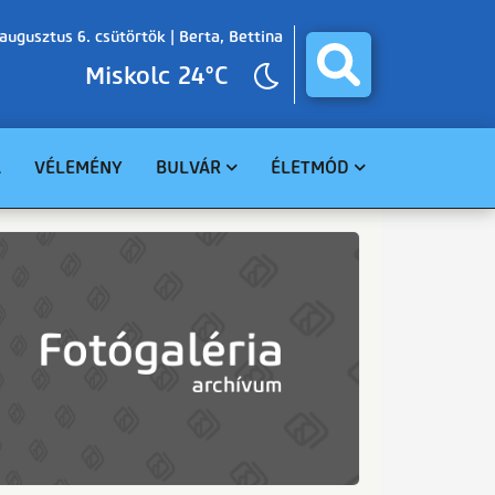
augusztus 6. csütörtök |
Berta, Bettina
Miskolc 24°C
A
VÉLEMÉNY
BULVÁR
ÉLETMÓD
BALESET
GASZTRO
BŰNÜGY
EGÉSZSÉG
HAVARIA
EGYHÁZ
CELEBHÍREK
SZABADIDŐ
TUDOMÁNY
KÖRNYEZET