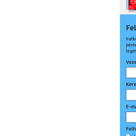
Fe
Iratk
pént
legé
Vez
Ker
E-ma
Felh