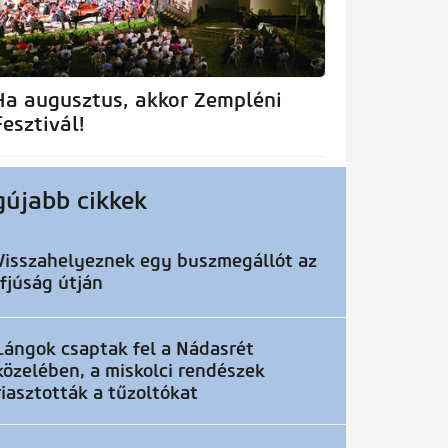
Ha augusztus, akkor Zempléni
Fesztivál!
gújabb cikkek
Visszahelyeznek egy buszmegállót az
Ifjúság útján
Lángok csaptak fel a Nádasrét
közelében, a miskolci rendészek
riasztották a tűzoltókat