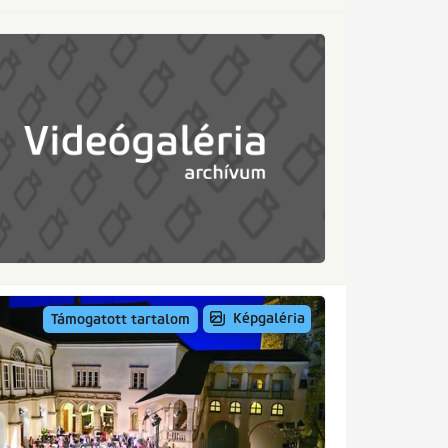
Képgaléria
Támogatott tartalom