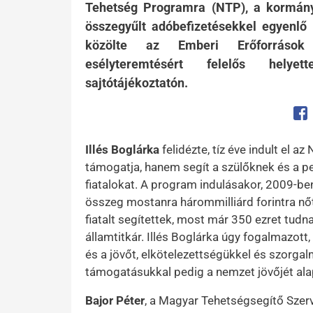
Tehetség Programra (NTP), a kormány
összegyűlt adóbefizetésekkel egyenlő 
közölte az Emberi Erőforrások M
esélyteremtésért felelős helye
sajtótájékoztatón.
Op
Illés Boglárka
felidézte, tíz éve indult el 
támogatja, hanem segít a szülőknek és a p
fiatalokat. A program indulásakor, 2009-ben 
összeg mostanra hárommilliárd forintra nő
fiatalt segítettek, most már 350 ezret tudn
államtitkár. Illés Boglárka úgy fogalmazott,
és a jövőt, elkötelezettségükkel és szorga
támogatásukkal pedig a nemzet jövőjét al
Bajor Péter
, a Magyar Tehetségsegítő Sze