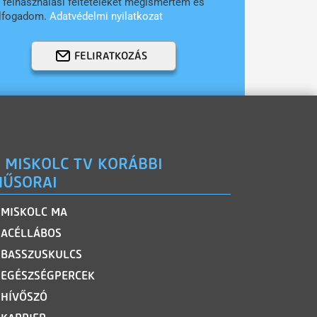
 felhasználási feltételeket megismertem és
lfogadom.
Adatvédelmi nyilatkozat
FELIRATKOZÁS
 MISKOLC TV KORÁBBI
ŰSORAI
MISKOLC MA
ACÉLLÁBOS
BASSZUSKULCS
EGÉSZSÉGPERCEK
HÍVŐSZÓ