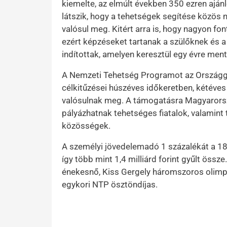
kiemelte, az elmúlt években 350 ezren ajánl
látszik, hogy a tehetségek segítése közös n
valósul meg. Kitért arra is, hogy nagyon fo
ezért képzéseket tartanak a szülőknek és 
indítottak, amelyen keresztül egy évre men
A Nemzeti Tehetség Programot az Országg
célkitűzései húszéves időkeretben, kétéve
valósulnak meg. A támogatásra Magyarorszá
pályázhatnak tehetséges fiatalok, valamin
közösségek.
A személyi jövedelemadó 1 százalékát a 182
így több mint 1,4 milliárd forint gyűlt öss
énekesnő, Kiss Gergely háromszoros olimpia
egykori NTP ösztöndíjas.