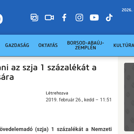
2026. 
BORSOD-ABAÚJ-
GAZDASÁG
OKTATÁS
KULTÚR
ZEMPLÉN
ani az szja 1 százalékát a
sára
Létrehozva
2019. február 26., kedd – 11:51
 jövedelemadó (szja) 1 százalékát a Nemzeti