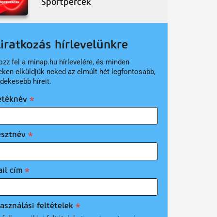
Sportpercek
liratkozás hírlevelünkre
ozz fel a minap.hu hírlevelére, és minden
eken elküldjük neked az elmúlt hét legfontosabb,
rdekesebb híreit.
etéknév
esztnév
il cím
asználási feltételek