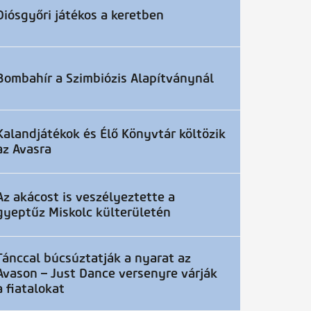
Diósgyőri játékos a keretben
Bombahír a Szimbiózis Alapítványnál
Kalandjátékok és Élő Könyvtár költözik
az Avasra
Az akácost is veszélyeztette a
gyeptűz Miskolc külterületén
Tánccal búcsúztatják a nyarat az
Avason – Just Dance versenyre várják
a fiatalokat