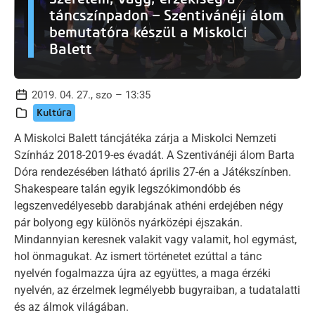
táncszínpadon – Szentivánéji álom
bemutatóra készül a Miskolci
Balett
2019. 04. 27., szo – 13:35
Kultúra
A Miskolci Balett táncjátéka zárja a Miskolci Nemzeti
Színház 2018-2019-es évadát. A Szentivánéji álom Barta
Dóra rendezésében látható április 27-én a Játékszínben.
Shakespeare talán egyik legszókimondóbb és
legszenvedélyesebb darabjának athéni erdejében négy
pár bolyong egy különös nyárközépi éjszakán.
Mindannyian keresnek valakit vagy valamit, hol egymást,
hol önmagukat. Az ismert történetet ezúttal a tánc
nyelvén fogalmazza újra az együttes, a maga érzéki
nyelvén, az érzelmek legmélyebb bugyraiban, a tudatalatti
és az álmok világában.