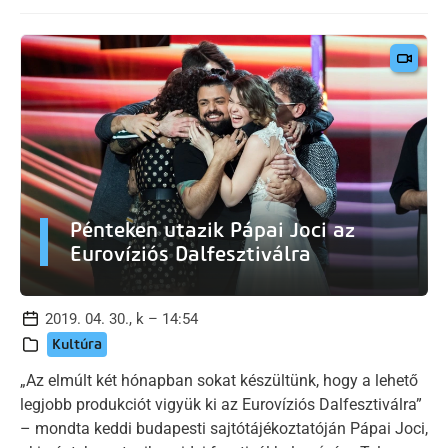
Pénteken utazik Pápai Joci az
Eurovíziós Dalfesztiválra
2019. 04. 30., k – 14:54
Kultúra
„Az elmúlt két hónapban sokat készültünk, hogy a lehető
legjobb produkciót vigyük ki az Eurovíziós Dalfesztiválra”
– mondta keddi budapesti sajtótájékoztatóján Pápai Joci,