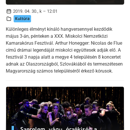
2019. 04. 30., k – 12:01
Kultúra
Különleges élményt kínáló hangversennyel kezdődik
május 3-án, pénteken a XXX. Miskolci Nemzetközi
Kamarakórus Fesztivál. Arthur Honegger: Nicolas de Flue
című drámai legendáját miskolci együttesek adják elő. A
fesztivál 3 napja alatt a megye 4 településén 8 koncertet
adnak az Olaszországból, Szlovákiából és termeszétesen
Magyarország számos településéről érkező kórusok.
Szerelem, vágy, érzékiség a