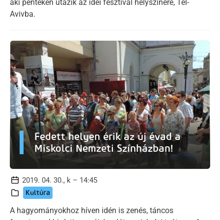
aki pénteken utazik az idei fesztivál helyszínére, Tel-
Avivba.
Fedett helyen érik az új évad a
Miskolci Nemzeti Színházban!
2019. 04. 30., k – 14:45
Kultúra
A hagyományokhoz híven idén is zenés, táncos