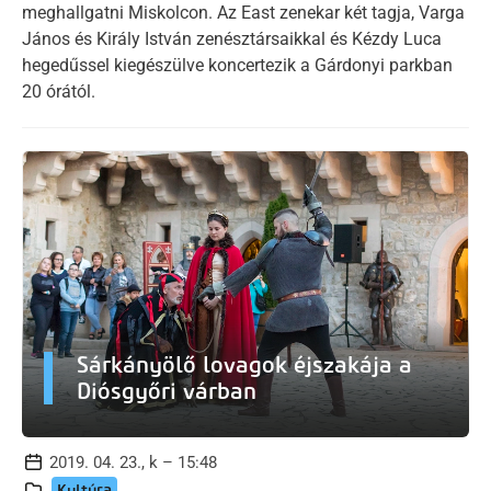
meghallgatni Miskolcon. Az East zenekar két tagja, Varga
János és Király István zenésztársaikkal és Kézdy Luca
hegedűssel kiegészülve koncertezik a Gárdonyi parkban
20 órától.
Sárkányölő lovagok éjszakája a
Diósgyőri várban
2019. 04. 23., k – 15:48
Kultúra