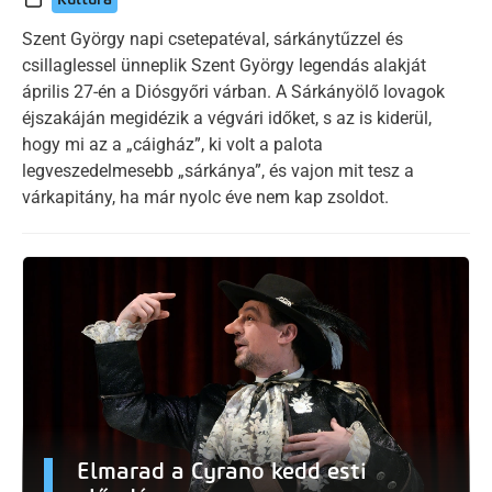
Szent György napi csetepatéval, sárkánytűzzel és
csillaglessel ünneplik Szent György legendás alakját
április 27-én a Diósgyőri várban. A Sárkányölő lovagok
éjszakáján megidézik a végvári időket, s az is kiderül,
hogy mi az a „cáigház”, ki volt a palota
legveszedelmesebb „sárkánya”, és vajon mit tesz a
várkapitány, ha már nyolc éve nem kap zsoldot.
Elmarad a Cyrano kedd esti