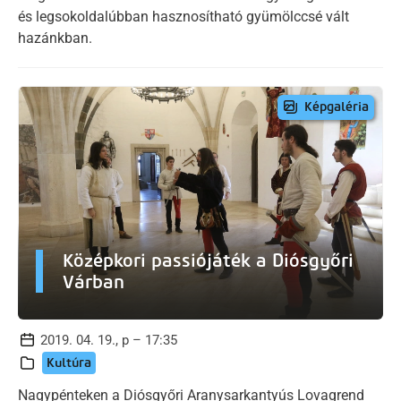
és legsokoldalúbban hasznosítható gyümölccsé vált
hazánkban.
Képgaléria
Középkori passiójáték a Diósgyőri
Várban
2019. 04. 19., p – 17:35
Kultúra
Nagypénteken a Diósgyőri Aranysarkantyús Lovagrend