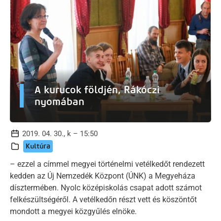
A kurucok földjén, Rákóczi
nyomában
2019. 04. 30., k – 15:50
Kultúra
– ezzel a címmel megyei történelmi vetélkedőt rendezett
kedden az Új Nemzedék Központ (ÚNK) a Megyeháza
dísztermében. Nyolc középiskolás csapat adott számot
felkészültségéről. A vetélkedőn részt vett és köszöntőt
mondott a megyei közgyűlés elnöke.