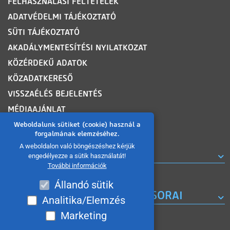
FELHASZNÁLÁSI FELTÉTELEK
ADATVÉDELMI TÁJÉKOZTATÓ
SÜTI TÁJÉKOZTATÓ
AKADÁLYMENTESÍTÉSI NYILATKOZAT
KÖZÉRDEKŰ ADATOK
KÖZADATKERESŐ
VISSZAÉLÉS BEJELENTÉS
MÉDIAAJÁNLAT
OLDALTÉRKÉP
Weboldalunk sütiket (cookie) használ a
forgalmának elemzéséhez.
A weboldalon való böngészéshez kérjük
ROVATOK
engedélyezze a sütik használatát!
További információk
Állandó sütik
A MISKOLC TV KORÁBBI MŰSORAI
Analitika/Elemzés
Marketing