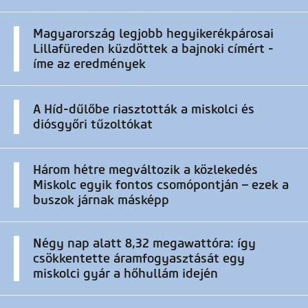
Magyarország legjobb hegyikerékpárosai
Lillafüreden küzdöttek a bajnoki címért -
íme az eredmények
A Híd-dűlőbe riasztották a miskolci és
diósgyőri tűzoltókat
Három hétre megváltozik a közlekedés
Miskolc egyik fontos csomópontján – ezek a
buszok járnak másképp
Négy nap alatt 8,32 megawattóra: így
csökkentette áramfogyasztását egy
miskolci gyár a hőhullám idején