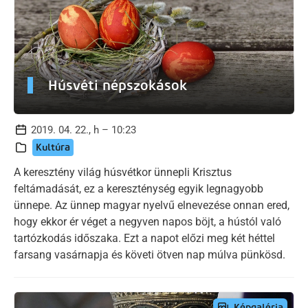
Húsvéti népszokások
2019. 04. 22., h – 10:23
Kultúra
A keresztény világ húsvétkor ünnepli Krisztus
feltámadását, ez a kereszténység egyik legnagyobb
ünnepe. Az ünnep magyar nyelvű elnevezése onnan ered,
hogy ekkor ér véget a negyven napos böjt, a hústól való
tartózkodás időszaka. Ezt a napot előzi meg két héttel
farsang vasárnapja és követi ötven nap múlva pünkösd.
Képgaléria