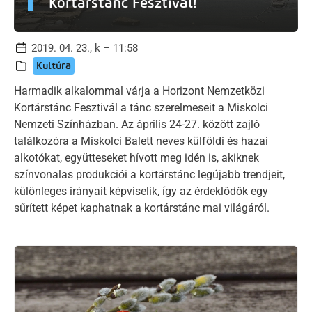
Kortárstánc Fesztivál!
2019. 04. 23., k – 11:58
Kultúra
Harmadik alkalommal várja a Horizont Nemzetközi
Kortárstánc Fesztivál a tánc szerelmeseit a Miskolci
Nemzeti Színházban. Az április 24-27. között zajló
találkozóra a Miskolci Balett neves külföldi és hazai
alkotókat, együtteseket hívott meg idén is, akiknek
színvonalas produkciói a kortárstánc legújabb trendjeit,
különleges irányait képviselik, így az érdeklődők egy
sűrített képet kaphatnak a kortárstánc mai világáról.