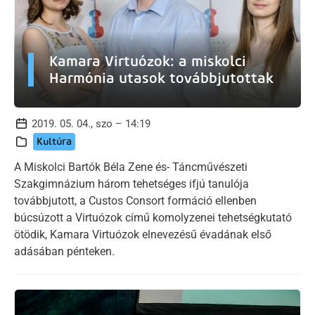
Kamara Virtuózok: a miskolci
Harmónia utasok továbbjutottak
2019. 05. 04., szo – 14:19
Kultúra
A Miskolci Bartók Béla Zene és- Táncművészeti
Szakgimnázium három tehetséges ifjú tanulója
továbbjutott, a Custos Consort formáció ellenben
búcsúzott a Virtuózok című komolyzenei tehetségkutató
ötödik, Kamara Virtuózok elnevezésű évadának első
adásában pénteken.