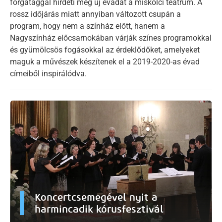
forgataggal hirdeti meg új évadát a miskolci teátrum. A
rossz időjárás miatt annyiban változott csupán a
program, hogy nem a színház előtt, hanem a
Nagyszínház előcsarnokában várják színes programokkal
és gyümölcsös fogásokkal az érdeklődőket, amelyeket
maguk a művészek készítenek el a 2019-2020-as évad
címeiből inspirálódva.
Koncertcsemegével nyit a
harmincadik kórusfesztivál