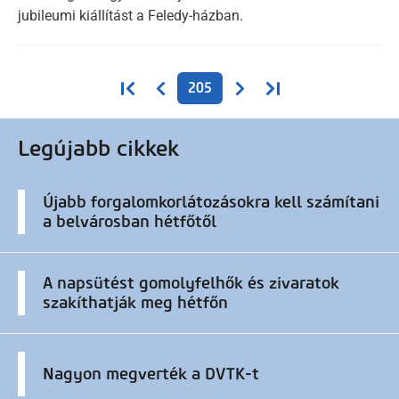
jubileumi kiállítást a Feledy-házban.
Oldalszámozás
Első oldal
Előző oldal
Következő oldal
Utolsó oldal
205
Legújabb cikkek
Újabb forgalomkorlátozásokra kell számítani
a belvárosban hétfőtől
A napsütést gomolyfelhők és zivaratok
szakíthatják meg hétfőn
Nagyon megverték a DVTK-t