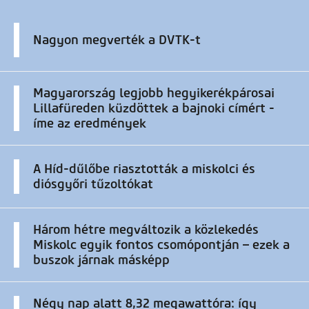
Nagyon megverték a DVTK-t
Magyarország legjobb hegyikerékpárosai
Lillafüreden küzdöttek a bajnoki címért -
íme az eredmények
A Híd-dűlőbe riasztották a miskolci és
diósgyőri tűzoltókat
Három hétre megváltozik a közlekedés
Miskolc egyik fontos csomópontján – ezek a
buszok járnak másképp
Négy nap alatt 8,32 megawattóra: így