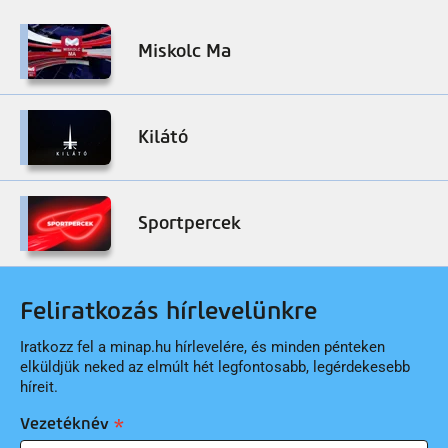
Miskolc Ma
Kilátó
Sportpercek
Feliratkozás hírlevelünkre
Iratkozz fel a minap.hu hírlevelére, és minden pénteken
elküldjük neked az elmúlt hét legfontosabb, legérdekesebb
híreit.
Vezetéknév