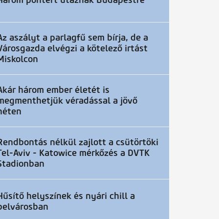
Három pontért utaznak Budapestre
Az aszályt a parlagfű sem bírja, de a
Városgazda elvégzi a kötelező irtást
Miskolcon
Akár három ember életét is
megmenthetjük véradással a jövő
héten
Rendbontás nélkül zajlott a csütörtöki
Tel-Aviv - Katowice mérkőzés a DVTK
Stadionban
Hűsítő helyszínek és nyári chill a
belvárosban