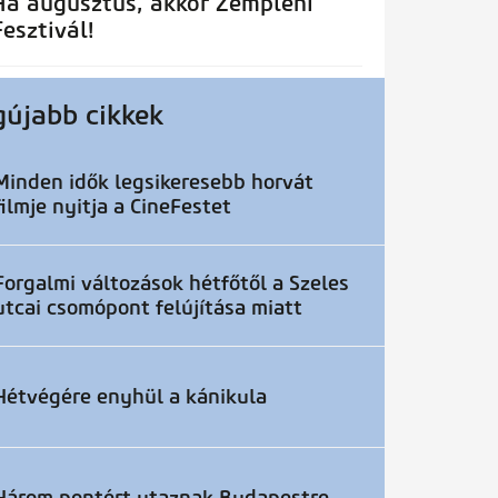
Ha augusztus, akkor Zempléni
Fesztivál!
gújabb cikkek
Minden idők legsikeresebb horvát
filmje nyitja a CineFestet
Forgalmi változások hétfőtől a Szeles
utcai csomópont felújítása miatt
Hétvégére enyhül a kánikula