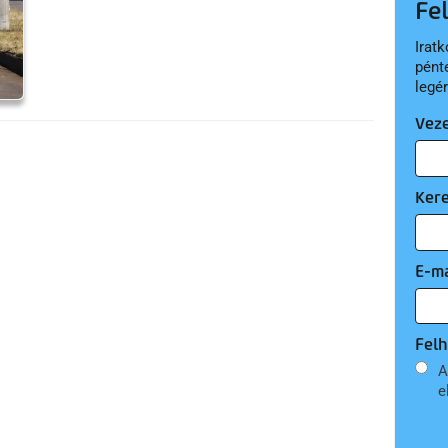
Fe
Iratk
pént
legé
Vez
Ker
E-ma
Felh
A
e