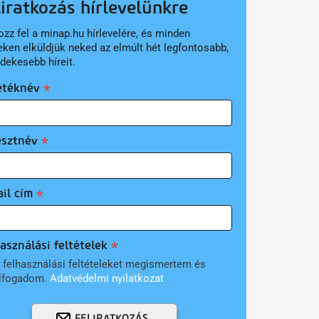
liratkozás hírlevelünkre
ozz fel a minap.hu hírlevelére, és minden
eken elküldjük neked az elmúlt hét legfontosabb,
rdekesebb híreit.
etéknév
esztnév
il cím
asználási feltételek
 felhasználási feltételeket megismertem és
lfogadom.
Adatvédelmi nyilatkozat
FELIRATKOZÁS