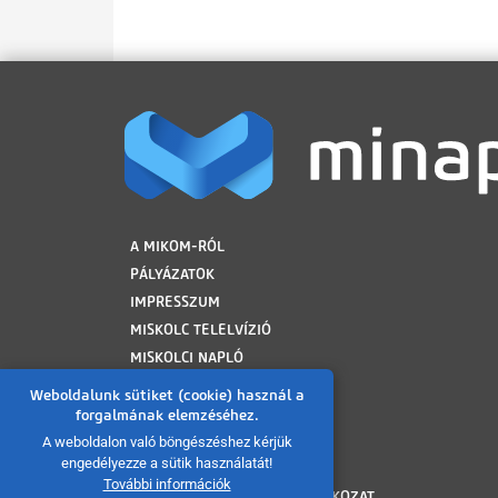
LÁBLÉC
A MIKOM-RÓL
PÁLYÁZATOK
IMPRESSZUM
MISKOLC TELELVÍZIÓ
MISKOLCI NAPLÓ
MINAP ARCHÍVUM
Weboldalunk sütiket (cookie) használ a
FELHASZNÁLÁSI FELTÉTELEK
forgalmának elemzéséhez.
ADATVÉDELMI TÁJÉKOZTATÓ
A weboldalon való böngészéshez kérjük
engedélyezze a sütik használatát!
SÜTI TÁJÉKOZTATÓ
További információk
AKADÁLYMENTESÍTÉSI NYILATKOZAT