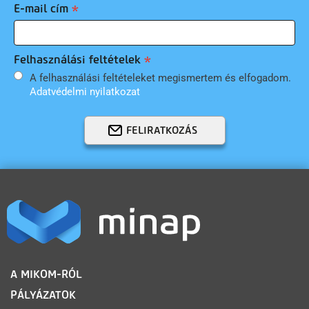
E-mail cím
Felhasználási feltételek
A felhasználási feltételeket megismertem és elfogadom.
Adatvédelmi nyilatkozat
FELIRATKOZÁS
LÁBLÉC
A MIKOM-RÓL
PÁLYÁZATOK