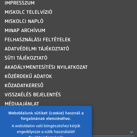
IMPRESSZUM
MISKOLC TELELVÍZIÓ
MISKOLCI NAPLÓ
MINAP ARCHÍVUM
FELHASZNÁLÁSI FELTÉTELEK
ADATVÉDELMI TÁJÉKOZTATÓ
SÜTI TÁJÉKOZTATÓ
AKADÁLYMENTESÍTÉSI NYILATKOZAT
KÖZÉRDEKŰ ADATOK
KÖZADATKERESŐ
VISSZAÉLÉS BEJELENTÉS
MÉDIAAJÁNLAT
OLDALTÉRKÉP
Weboldalunk sütiket (cookie) használ a
forgalmának elemzéséhez.
A weboldalon való böngészéshez kérjük
ROVATOK
engedélyezze a sütik használatát!