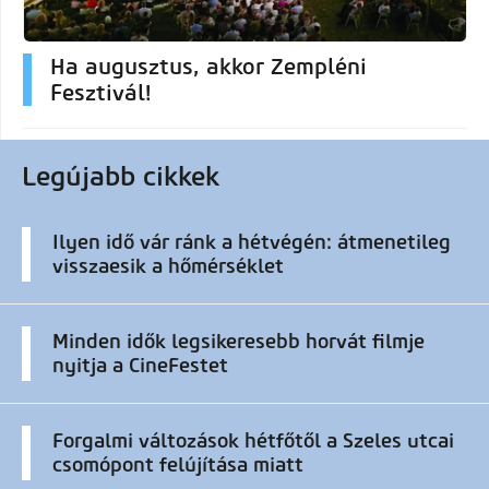
Ha augusztus, akkor Zempléni
Fesztivál!
Legújabb cikkek
Ilyen idő vár ránk a hétvégén: átmenetileg
visszaesik a hőmérséklet
Minden idők legsikeresebb horvát filmje
nyitja a CineFestet
Forgalmi változások hétfőtől a Szeles utcai
csomópont felújítása miatt