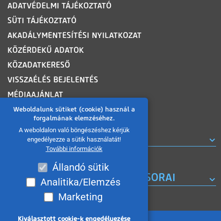
ADATVÉDELMI TÁJÉKOZTATÓ
SÜTI TÁJÉKOZTATÓ
AKADÁLYMENTESÍTÉSI NYILATKOZAT
KÖZÉRDEKŰ ADATOK
KÖZADATKERESŐ
VISSZAÉLÉS BEJELENTÉS
MÉDIAAJÁNLAT
OLDALTÉRKÉP
Weboldalunk sütiket (cookie) használ a
forgalmának elemzéséhez.
A weboldalon való böngészéshez kérjük
ROVATOK
engedélyezze a sütik használatát!
További információk
Állandó sütik
A MISKOLC TV KORÁBBI MŰSORAI
Analitika/Elemzés
Marketing
Kiválasztott cookie-k engedélyezése