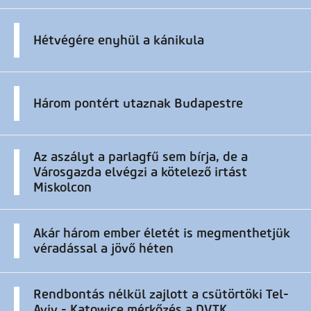
Hétvégére enyhül a kánikula
Három pontért utaznak Budapestre
Az aszályt a parlagfű sem bírja, de a
Városgazda elvégzi a kötelező irtást
Miskolcon
Akár három ember életét is megmenthetjük
véradással a jövő héten
Rendbontás nélkül zajlott a csütörtöki Tel-
Aviv - Katowice mérkőzés a DVTK