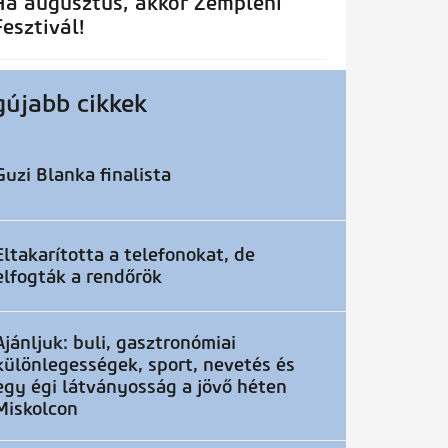
Ha augusztus, akkor Zempléni
Fesztivál!
gújabb cikkek
Guzi Blanka finalista
Eltakarította a telefonokat, de
elfogták a rendőrök
Ajánljuk: buli, gasztronómiai
különlegességek, sport, nevetés és
egy égi látványosság a jövő héten
Miskolcon