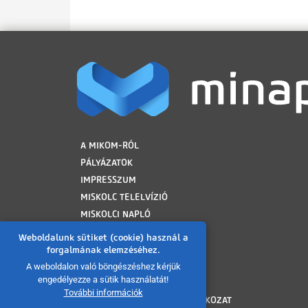
LÁBLÉC
A MIKOM-RÓL
PÁLYÁZATOK
IMPRESSZUM
MISKOLC TELELVÍZIÓ
MISKOLCI NAPLÓ
MINAP ARCHÍVUM
Weboldalunk sütiket (cookie) használ a
FELHASZNÁLÁSI FELTÉTELEK
forgalmának elemzéséhez.
ADATVÉDELMI TÁJÉKOZTATÓ
A weboldalon való böngészéshez kérjük
engedélyezze a sütik használatát!
SÜTI TÁJÉKOZTATÓ
További információk
AKADÁLYMENTESÍTÉSI NYILATKOZAT