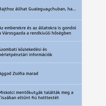
Rajthoz állhat Gualeguaychuban, ha...
Az emberekre és az állatokra is gondol
a Városgazda a rendkívüli hőségben
Szombati közlekedési és
bérletpénztári információk
Aggod Zsófia marad
Miskolci mentőkutyák találták meg a
Tiszában eltűnt fiú holttestét