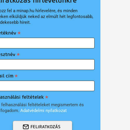
liratkozás hírlevelünkre
ozz fel a minap.hu hírlevelére, és minden
eken elküldjük neked az elmúlt hét legfontosabb,
rdekesebb híreit.
etéknév
esztnév
il cím
asználási feltételek
 felhasználási feltételeket megismertem és
lfogadom.
Adatvédelmi nyilatkozat
FELIRATKOZÁS