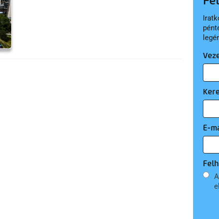
Fe
Iratk
pént
legé
Vez
Ker
E-ma
Felh
A
e