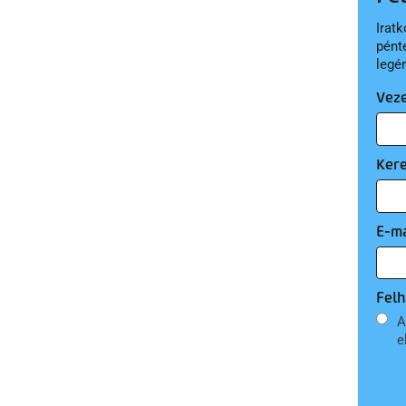
Iratk
pént
legé
Vez
Ker
E-ma
Felh
A
e