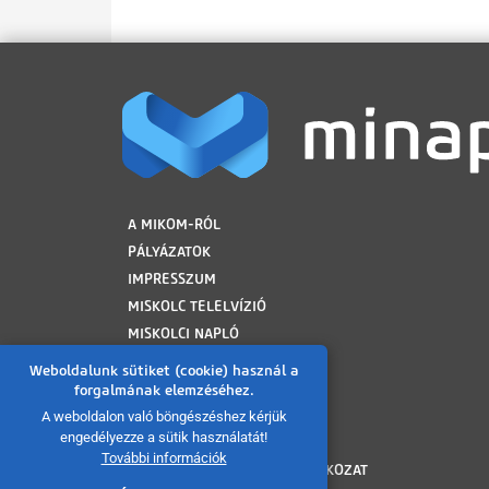
LÁBLÉC
A MIKOM-RÓL
PÁLYÁZATOK
IMPRESSZUM
MISKOLC TELELVÍZIÓ
MISKOLCI NAPLÓ
MINAP ARCHÍVUM
Weboldalunk sütiket (cookie) használ a
FELHASZNÁLÁSI FELTÉTELEK
forgalmának elemzéséhez.
ADATVÉDELMI TÁJÉKOZTATÓ
A weboldalon való böngészéshez kérjük
engedélyezze a sütik használatát!
SÜTI TÁJÉKOZTATÓ
További információk
AKADÁLYMENTESÍTÉSI NYILATKOZAT