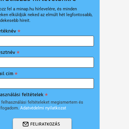
ozz fel a minap.hu hírlevelére, és minden
eken elküldjük neked az elmúlt hét legfontosabb,
rdekesebb híreit.
etéknév
esztnév
il cím
asználási feltételek
 felhasználási feltételeket megismertem és
lfogadom.
Adatvédelmi nyilatkozat
FELIRATKOZÁS