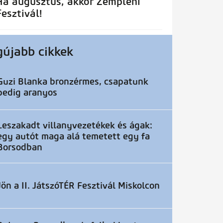
Ha augusztus, akkor Zempléni
Fesztivál!
gújabb cikkek
Guzi Blanka bronzérmes, csapatunk
pedig aranyos
Leszakadt villanyvezetékek és ágak:
egy autót maga alá temetett egy fa
Borsodban
Jön a II. JátszóTÉR Fesztivál Miskolcon