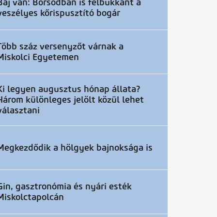
Baj van: Borsodban is felbukkant a
veszélyes kőrispusztító bogár
Több száz versenyzőt várnak a
Miskolci Egyetemen
Ki legyen augusztus hónap állata?
Három különleges jelölt közül lehet
választani
Megkezdődik a hölgyek bajnoksága is
Gin, gasztronómia és nyári esték
Miskolctapolcán