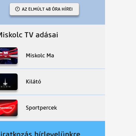
AZ ELMÚLT 48 ÓRA HÍREI
Miskolc TV adásai
Miskolc Ma
Kilátó
Sportpercek
liratkozás hírlevelünkre