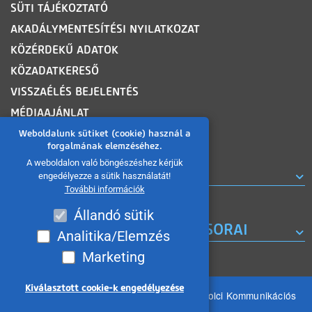
SÜTI TÁJÉKOZTATÓ
AKADÁLYMENTESÍTÉSI NYILATKOZAT
KÖZÉRDEKŰ ADATOK
KÖZADATKERESŐ
VISSZAÉLÉS BEJELENTÉS
MÉDIAAJÁNLAT
OLDALTÉRKÉP
Weboldalunk sütiket (cookie) használ a
forgalmának elemzéséhez.
A weboldalon való böngészéshez kérjük
ROVATOK
engedélyezze a sütik használatát!
További információk
Állandó sütik
A MISKOLC TV KORÁBBI MŰSORAI
Analitika/Elemzés
Marketing
Kiválasztott cookie-k engedélyezése
Minden jog fenntartva 2026 © MIKOM Miskolci Kommunikációs
Nonprofit Kft.
Withdraw consent