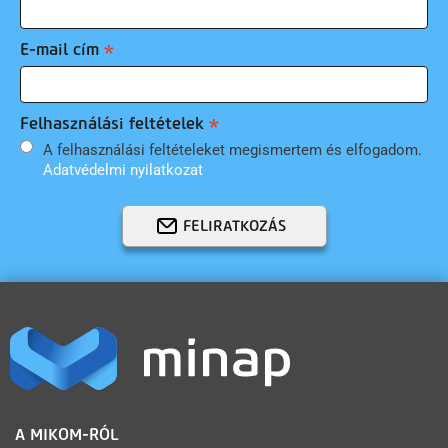
E-mail cím
Felhasználási feltételek
A felhasználási feltételeket megismertem és elfogadom.
Adatvédelmi nyilatkozat
FELIRATKOZÁS
LÁBLÉC
A MIKOM-RÓL