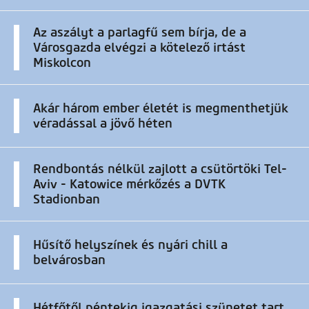
Az aszályt a parlagfű sem bírja, de a
Városgazda elvégzi a kötelező irtást
Miskolcon
Akár három ember életét is megmenthetjük
véradással a jövő héten
Rendbontás nélkül zajlott a csütörtöki Tel-
Aviv - Katowice mérkőzés a DVTK
Stadionban
Hűsítő helyszínek és nyári chill a
belvárosban
Hétfőtől péntekig igazgatási szünetet tart