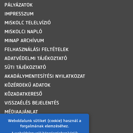
PÁLYÁZATOK
IMPRESSZUM
MISKOLC TELELVÍZIÓ
MISKOLCI NAPLÓ
MINAP ARCHÍVUM
FELHASZNÁLÁSI FELTÉTELEK
ADATVÉDELMI TÁJÉKOZTATÓ
SÜTI TÁJÉKOZTATÓ
AKADÁLYMENTESÍTÉSI NYILATKOZAT
KÖZÉRDEKŰ ADATOK
KÖZADATKERESŐ
VISSZAÉLÉS BEJELENTÉS
MÉDIAAJÁNLAT
OLDALTÉRKÉP
Weboldalunk sütiket (cookie) használ a
forgalmának elemzéséhez.