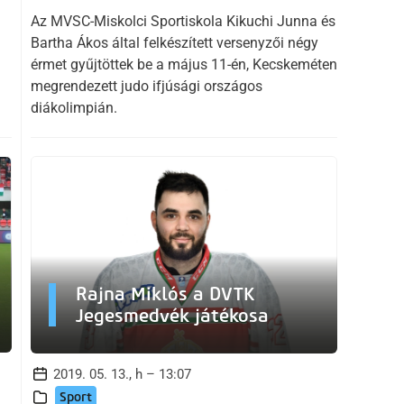
Az MVSC-Miskolci Sportiskola Kikuchi Junna és
Bartha Ákos által felkészített versenyzői négy
m
érmet gyűjtöttek be a május 11-én, Kecskeméten
megrendezett judo ifjúsági országos
diákolimpián.
Rajna Miklós a DVTK
Jegesmedvék játékosa
2019. 05. 13., h – 13:07
Sport