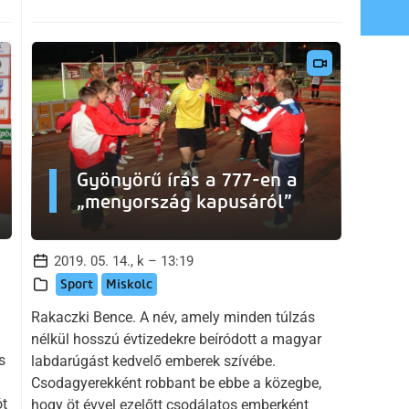
Gyönyörű írás a 777-en a
„menyország kapusáról”
2019. 05. 14., k – 13:19
Sport
Miskolc
Rakaczki Bence. A név, amely minden túlzás
nélkül hosszú évtizedekre beíródott a magyar
s
labdarúgást kedvelő emberek szívébe.
Csodagyerekként robbant be ebbe a közegbe,
ót
hogy öt évvel ezelőtt csodálatos emberként