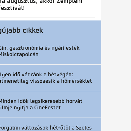
Ha augusztus, akkor Zempléni
Fesztivál!
gújabb cikkek
Gin, gasztronómia és nyári esték
Miskolctapolcán
Ilyen idő vár ránk a hétvégén:
átmenetileg visszaesik a hőmérséklet
Minden idők legsikeresebb horvát
filmje nyitja a CineFestet
Forgalmi változások hétfőtől a Szeles