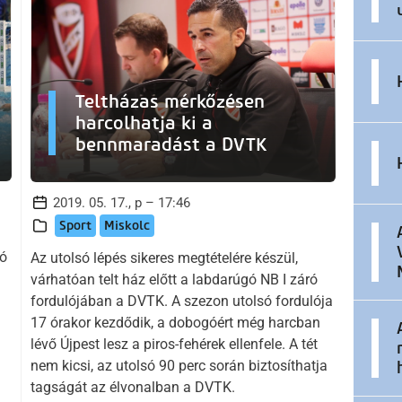
Teltházas mérkőzésen
harcolhatja ki a
bennmaradást a DVTK
2019. 05. 17., p – 17:46
Sport
Miskolc
ió
Az utolsó lépés sikeres megtételére készül,
várhatóan telt ház előtt a labdarúgó NB I záró
fordulójában a DVTK. A szezon utolsó fordulója
17 órakor kezdődik, a dobogóért még harcban
lévő Újpest lesz a piros-fehérek ellenfele. A tét
nem kicsi, az utolsó 90 perc során biztosíthatja
tagságát az élvonalban a DVTK.