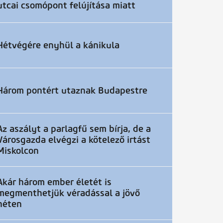
utcai csomópont felújítása miatt
Hétvégére enyhül a kánikula
Három pontért utaznak Budapestre
Az aszályt a parlagfű sem bírja, de a
Városgazda elvégzi a kötelező irtást
Miskolcon
Akár három ember életét is
megmenthetjük véradással a jövő
héten