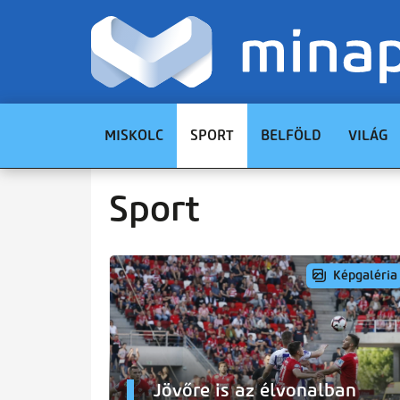
MISKOLC
SPORT
BELFÖLD
VILÁG
Sport
Képgaléria
Jövőre is az élvonalban