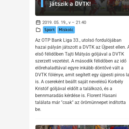
játszik a DVTK!
2019. 05. 19., v – 21:40
Sport
Miskolc
Az OTP Bank Liga 33., utolsó fordulójában
hazai pályán játszott a DVTK az Újpest ellen. 
első félidőben Tajti Mátyás góljával a DVTK
szerzett vezetést. A második félidőben az idő
előrehaladtával egyre inkább döntővé vált a
DVTK fölénye, amit segített egy újpesti piros l
is. A csereként beállt saját nevelésű Korbély
Kristóf góljával eldőlt a találkozó, és a
bennmaradás kérdése is. Florent Hasani
találata már "csak" az örömünnepet indította
be.