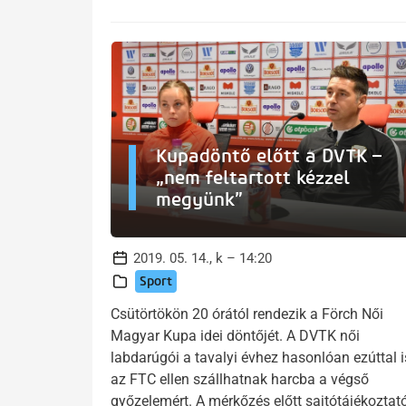
Kupadöntő előtt a DVTK –
„nem feltartott kézzel
megyünk”
2019. 05. 14., k – 14:20
Sport
Csütörtökön 20 órától rendezik a Förch Női
Magyar Kupa idei döntőjét. A DVTK női
labdarúgói a tavalyi évhez hasonlóan ezúttal i
az FTC ellen szállhatnak harcba a végső
győzelemért. A mérkőzés előtt sajtótájékoztat