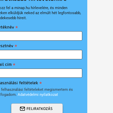
ozz fel a minap.hu hírlevelére, és minden
eken elküldjük neked az elmúlt hét legfontosabb,
rdekesebb híreit.
etéknév
esztnév
il cím
asználási feltételek
 felhasználási feltételeket megismertem és
lfogadom.
Adatvédelmi nyilatkozat
FELIRATKOZÁS