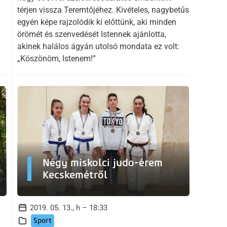
térjen vissza Teremtőjéhez. Kivételes, nagybetűs
egyén képe rajzolódik ki előttünk, aki minden
örömét és szenvedését Istennek ajánlotta,
akinek halálos ágyán utolsó mondata ez volt:
„Köszönöm, Istenem!”
Négy miskolci judo-érem
Kecskemétről
2019. 05. 13., h – 18:33
Sport