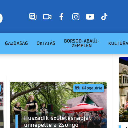
BORSOD-ABAÚJ-
GAZDASÁG
OKTATÁS
KULTÚR
ZEMPLÉN
Képgaléria
Huszadik születésnapját
ünnepelte a Zsongó