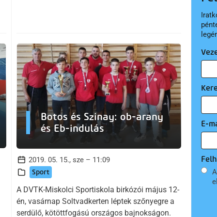
Iratk
pént
legé
Vez
Ker
Botos és Szinay: ob-arany
E-ma
és Eb-indulás
Felh
2019. 05. 15., sze – 11:09
A
Sport
e
A DVTK-Miskolci Sportiskola birkózói május 12-
én, vasárnap Soltvadkerten léptek szőnyegre a
serdülő, kötöttfogású országos bajnokságon.