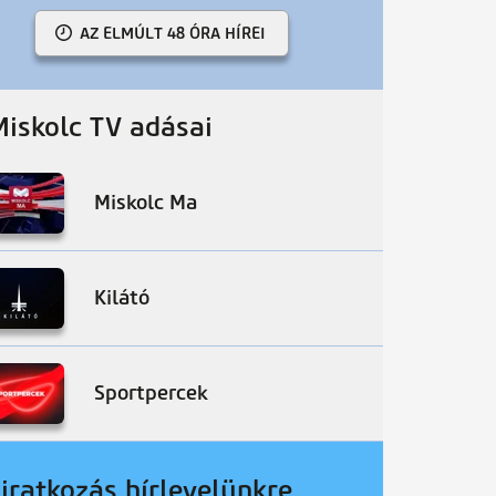
AZ ELMÚLT 48 ÓRA HÍREI
Miskolc TV adásai
Miskolc Ma
Kilátó
Sportpercek
liratkozás hírlevelünkre