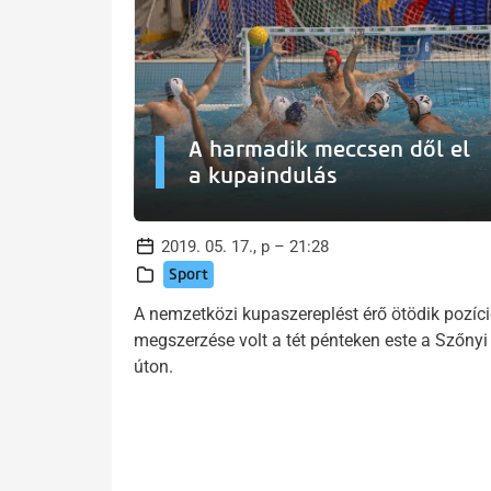
A harmadik meccsen dől el
a kupaindulás
2019. 05. 17., p – 21:28
Sport
A nemzetközi kupaszereplést érő ötödik pozíc
megszerzése volt a tét pénteken este a Szőnyi
úton.