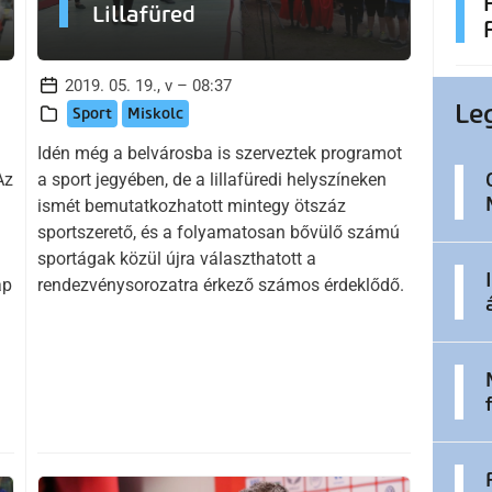
Lillafüred
2019. 05. 19., v – 08:37
Le
Sport
Miskolc
Idén még a belvárosba is szerveztek programot
Az
a sport jegyében, de a lillafüredi helyszíneken
ismét bemutatkozhatott mintegy ötszáz
sportszerető, és a folyamatosan bővülő számú
sportágak közül újra választhatott a
ap
rendezvénysorozatra érkező számos érdeklődő.