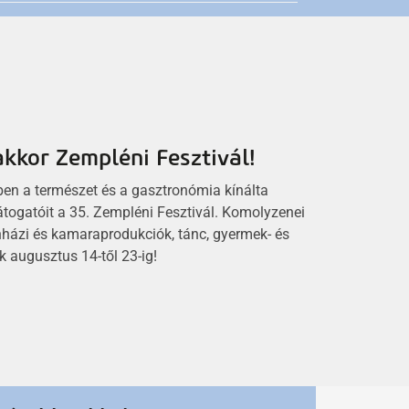
2026.08.05.
Nőnek az üzemanyagárak
Miskolcon is
kkor Zempléni Fesztivál!
2026.08.04.
ben a természet és a gasztronómia kínálta
Miskolc Ma
Riport
átogatóit a 35. Zempléni Fesztivál. Komolyzenei
Perecesi Miskolci Nyári Napközis
ínházi és kamaraprodukciók, tánc, gyermek- és
Tábor
k augusztus 14-től 23-ig!