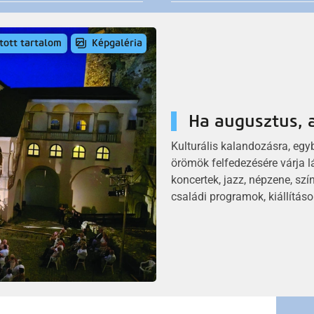
.
tott tartalom
Képgaléria
t felújítása, II. ütem
Ha augusztus, a
.
Kulturális kalandozásra, egy
felújítás madártávlatból
örömök felfedezésére várja l
koncertek, jazz, népzene, sz
családi programok, kiállításo