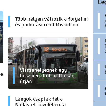
Le
Több helyen változik a forgalmi
és parkolási rend Miskolcon
Visszahelyeznek egy
ra
buszmegállót az Ifjúság
útján
Lángok csaptak fel a
Nádasrét közelében, a