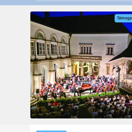
2026.08.05
Támoga
26-os főú
2026.08.05
Avasi út