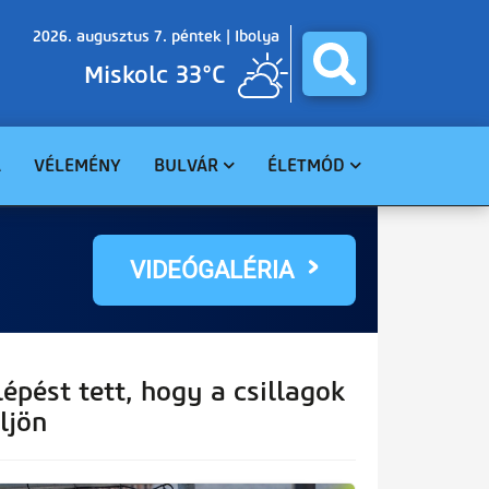
2026. augusztus 7. péntek |
Ibolya
Miskolc 33°C
A
VÉLEMÉNY
BULVÁR
ÉLETMÓD
BALESET
GASZTRO
BŰNÜGY
EGÉSZSÉG
VIDEÓGALÉRIA
HAVARIA
EGYHÁZ
CELEBHÍREK
SZABADIDŐ
TUDOMÁNY
KÖRNYEZET
épést tett, hogy a csillagok
ljön