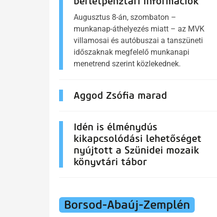
bérletpénztári információk
Augusztus 8-án, szombaton –
munkanap-áthelyezés miatt – az MVK
villamosai és autóbuszai a tanszüneti
időszaknak megfelelő munkanapi
menetrend szerint közlekednek.
Aggod Zsófia marad
Idén is élménydús
kikapcsolódási lehetőséget
nyújtott a Szünidei mozaik
könyvtári tábor
Borsod-Abaúj-Zemplén