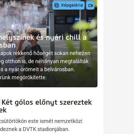
helyszínek és nyári chill a
osban
napok rekkenő hőségét sokan nehezen
ég otthon is, de néhányan megtalálták
és a nyár örömeit a belvárosban.
erünk megörökítette.
Két gólos előnyt szereztek
iek
csütörtökön este ismét nemzetközi
endeznek a DVTK stadionjában.