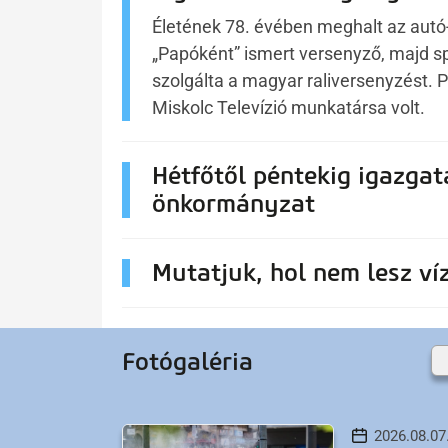
Életének 78. évében meghalt az autó
„Papóként” ismert versenyző, majd sp
szolgálta a magyar raliversenyzést. P
Miskolc Televízió munkatársa volt.
Hétfőtől péntekig igazgat
önkormányzat
Mutatjuk, hol nem lesz ví
Fotógaléria
2026.08.07