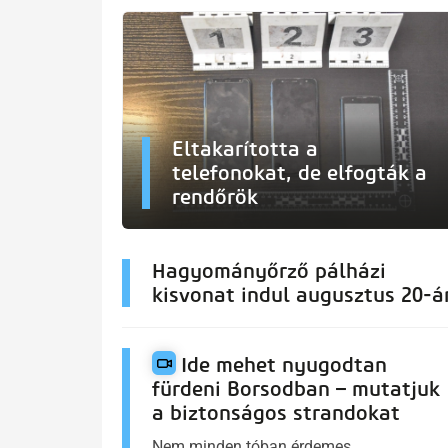
Eltakarította a
telefonokat, de elfogták a
rendőrök
Hagyományőrző pálházi
kisvonat indul augusztus 20-á
Ide mehet nyugodtan
fürdeni Borsodban – mutatjuk
a biztonságos strandokat
Nem minden tóban érdemes