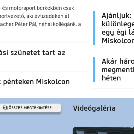
- és motorsport berkekben csak
Ajánljuk:
ortvezető, aki évtizedeken át
különlege
acher Péter Pál, néhai kollégánk, a
egy égi l
Miskolco
ási szünetet tart az
Akár háro
megmenth
héten
z pénteken Miskolcon
Videógaléria
ÖSSZES MEGTEKINTÉSE
.