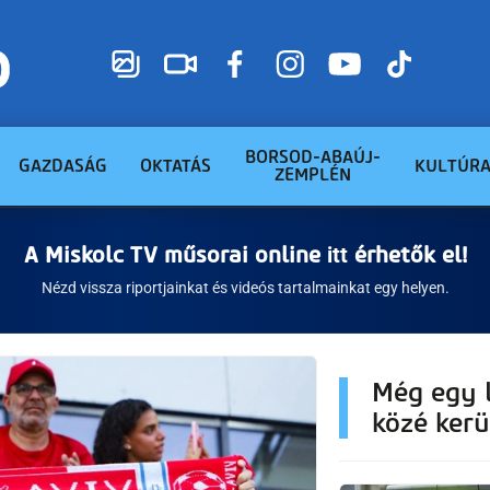
BORSOD-ABAÚJ-
GAZDASÁG
OKTATÁS
KULTÚR
ZEMPLÉN
A Miskolc TV műsorai online
itt
érhetők el!
Nézd vissza riportjainkat és videós tartalmainkat egy helyen.
Még egy l
közé kerü