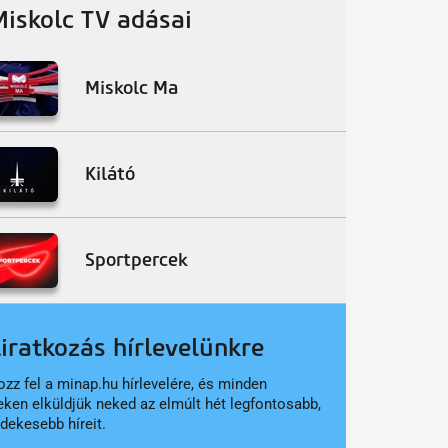
Miskolc TV adásai
Miskolc Ma
Kilátó
Sportpercek
liratkozás hírlevelünkre
ozz fel a minap.hu hírlevelére, és minden
eken elküldjük neked az elmúlt hét legfontosabb,
rdekesebb híreit.