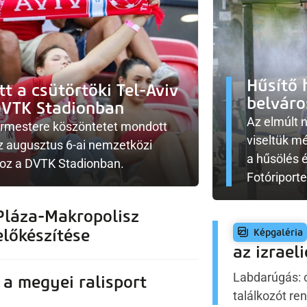
Hűsítő 
t a csütörtöki Tel-Aviv
belvár
DVTK Stadionban
Az elmúlt 
gármestere köszöntetet mondott
viseltük m
z augusztus 6-ai nemzetközi
a hűsölés 
hoz a DVTK Stadionban.
Fotóriport
Pláza-Makropolisz
előkészítése
az izrael
Labdarúgás: 
 a megyei ralisport
találkozót r