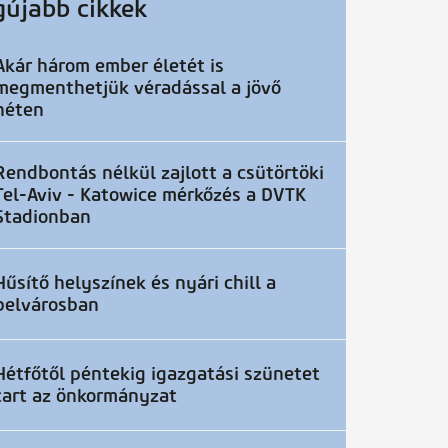
gújabb cikkek
Akár három ember életét is
megmenthetjük véradással a jövő
héten
Rendbontás nélkül zajlott a csütörtöki
Tel-Aviv - Katowice mérkőzés a DVTK
Stadionban
Hűsítő helyszínek és nyári chill a
belvárosban
Hétfőtől péntekig igazgatási szünetet
tart az önkormányzat