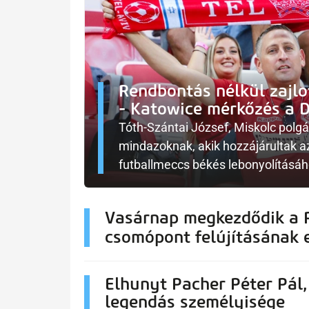
Rendbontás nélkül zajlot
- Katowice mérkőzés a 
Tóth-Szántai József, Miskolc pol
mindazoknak, akik hozzájárultak a
futballmeccs békés lebonyolításá
Vasárnap megkezdődik a 
csomópont felújításának 
Elhunyt Pacher Péter Pál,
legendás személyisége