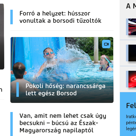
A 
Forró a helyzet: hússzor
vonultak a borsodi tűzoltók
Pokoli hőség: narancssárga
n
lett egész Borsod
Fe
Van, amit nem lehet csak úgy
Iratk
becsukni – búcsú az Észak-
pént
legé
Magyarország napilaptól