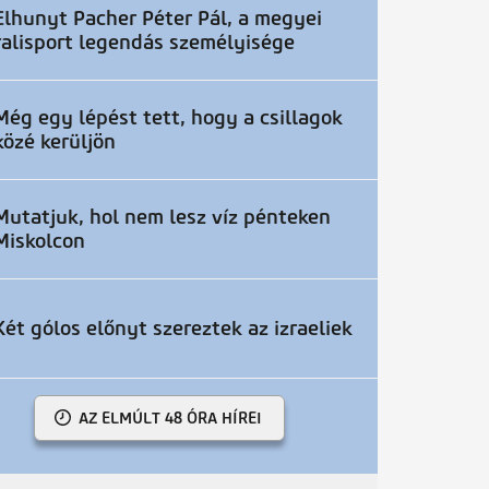
Elhunyt Pacher Péter Pál, a megyei
ralisport legendás személyisége
Még egy lépést tett, hogy a csillagok
közé kerüljön
Mutatjuk, hol nem lesz víz pénteken
Miskolcon
Két gólos előnyt szereztek az izraeliek
AZ ELMÚLT 48 ÓRA HÍREI