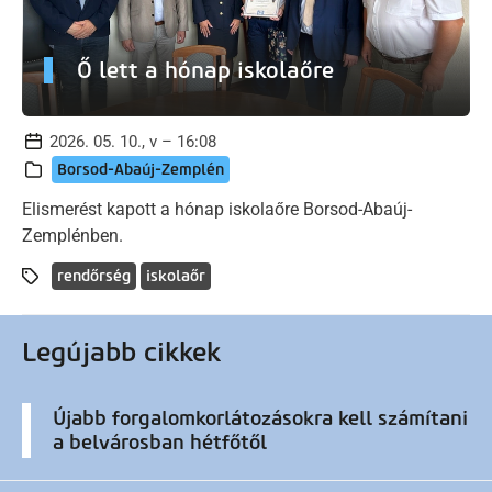
Ő lett a hónap iskolaőre
2026. 05. 10., v – 16:08
Borsod-Abaúj-Zemplén
Elismerést kapott a hónap iskolaőre Borsod-Abaúj-
Zemplénben.
rendőrség
iskolaőr
Legújabb cikkek
Újabb forgalomkorlátozásokra kell számítani
a belvárosban hétfőtől