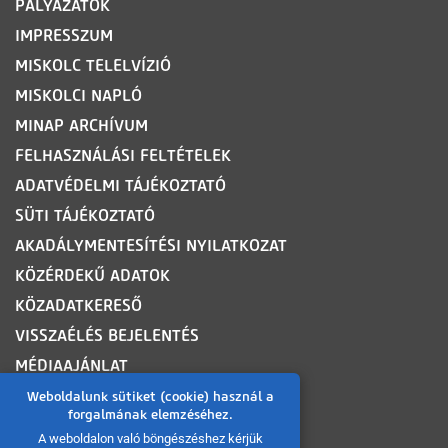
PÁLYÁZATOK
IMPRESSZUM
MISKOLC TELELVÍZIÓ
MISKOLCI NAPLÓ
MINAP ARCHÍVUM
FELHASZNÁLÁSI FELTÉTELEK
ADATVÉDELMI TÁJÉKOZTATÓ
SÜTI TÁJÉKOZTATÓ
AKADÁLYMENTESÍTÉSI NYILATKOZAT
KÖZÉRDEKŰ ADATOK
KÖZADATKERESŐ
VISSZAÉLÉS BEJELENTÉS
MÉDIAAJÁNLAT
OLDALTÉRKÉP
Weboldalunk sütiket (cookie) használ a
forgalmának elemzéséhez.
A weboldalon való böngészéshez kérjük