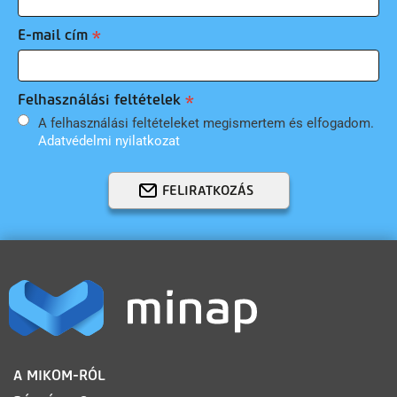
E-mail cím
Felhasználási feltételek
A felhasználási feltételeket megismertem és elfogadom.
Adatvédelmi nyilatkozat
FELIRATKOZÁS
LÁBLÉC
A MIKOM-RÓL