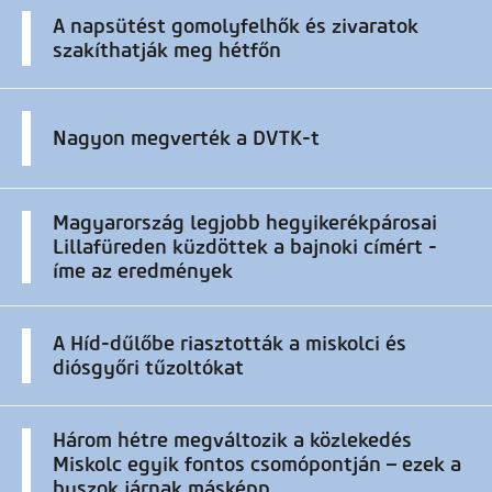
A napsütést gomolyfelhők és zivaratok
szakíthatják meg hétfőn
Nagyon megverték a DVTK-t
Magyarország legjobb hegyikerékpárosai
Lillafüreden küzdöttek a bajnoki címért -
íme az eredmények
A Híd-dűlőbe riasztották a miskolci és
diósgyőri tűzoltókat
Három hétre megváltozik a közlekedés
Miskolc egyik fontos csomópontján – ezek a
buszok járnak másképp