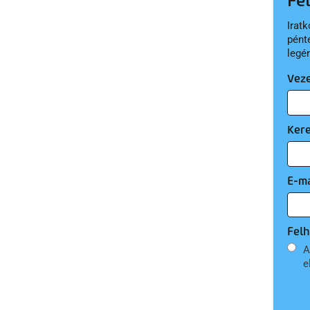
Fe
Iratk
pént
legé
Vez
Ker
E-ma
Felh
A
e