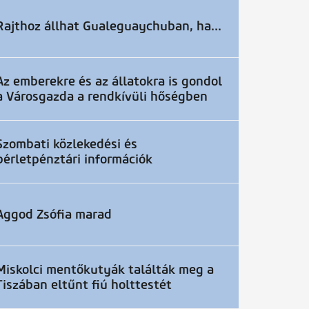
Rajthoz állhat Gualeguaychuban, ha...
Az emberekre és az állatokra is gondol
a Városgazda a rendkívüli hőségben
Szombati közlekedési és
bérletpénztári információk
Aggod Zsófia marad
Miskolci mentőkutyák találták meg a
Tiszában eltűnt fiú holttestét