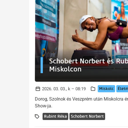
Schobert Norbert és Rub
Miskolcon
Miskolc
Élet
2026. 03. 03., k – 08:19
Dorog, Szolnok és Veszprém után Miskolcra ér
Show-ja.
Rubint Réka
Schobert Norbert