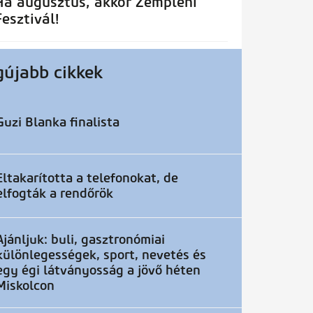
Ha augusztus, akkor Zempléni
Fesztivál!
gújabb cikkek
Guzi Blanka finalista
Eltakarította a telefonokat, de
elfogták a rendőrök
Ajánljuk: buli, gasztronómiai
különlegességek, sport, nevetés és
egy égi látványosság a jövő héten
Miskolcon