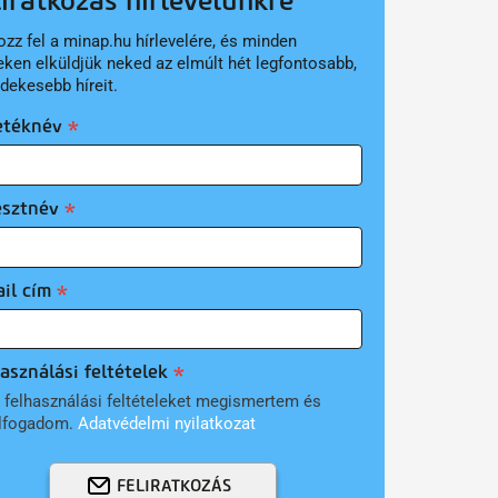
liratkozás hírlevelünkre
ozz fel a minap.hu hírlevelére, és minden
eken elküldjük neked az elmúlt hét legfontosabb,
rdekesebb híreit.
etéknév
esztnév
il cím
asználási feltételek
 felhasználási feltételeket megismertem és
lfogadom.
Adatvédelmi nyilatkozat
FELIRATKOZÁS