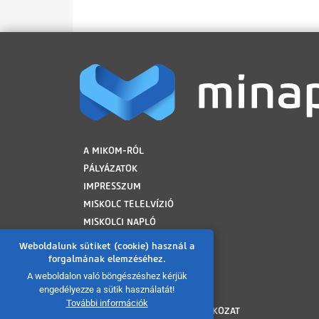
LÁBLÉC
A MIKOM-RÓL
PÁLYÁZATOK
IMPRESSZUM
MISKOLC TELELVÍZIÓ
MISKOLCI NAPLÓ
MINAP ARCHÍVUM
Weboldalunk sütiket (cookie) használ a
FELHASZNÁLÁSI FELTÉTELEK
forgalmának elemzéséhez.
ADATVÉDELMI TÁJÉKOZTATÓ
A weboldalon való böngészéshez kérjük
engedélyezze a sütik használatát!
SÜTI TÁJÉKOZTATÓ
További információk
AKADÁLYMENTESÍTÉSI NYILATKOZAT