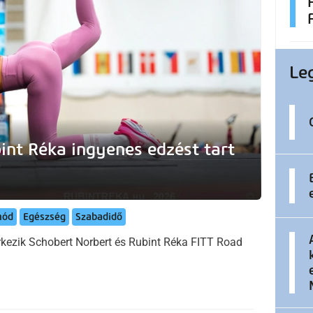
Le
int Réka ingyenes edzést tart
mód
Egészség
Szabadidő
kezik Schobert Norbert és Rubint Réka FITT Road