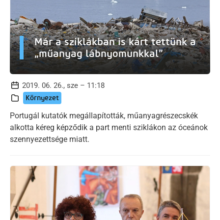
Már a sziklákban is kárt tettünk a
„műanyag lábnyomunkkal”
2019. 06. 26., sze – 11:18
Környezet
Portugál kutatók megállapították, műanyagrészecskék
alkotta kéreg képződik a part menti sziklákon az óceánok
szennyezettsége miatt.