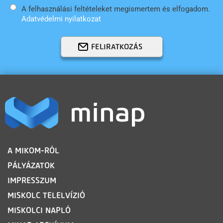
A felhasználási feltételeket megismertem és elfogadom.
Adatvédelmi nyilatkozat
FELIRATKOZÁS
LÁBLÉC
A MIKOM-RÓL
PÁLYÁZATOK
IMPRESSZUM
MISKOLC TELELVÍZIÓ
MISKOLCI NAPLÓ