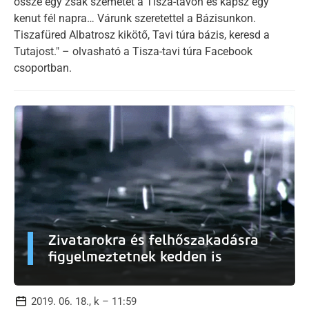
össze egy zsák szemetet a Tisza-tavon és kapsz egy
kenut fél napra… Várunk szeretettel a Bázisunkon.
Tiszafüred Albatrosz kikötő, Tavi túra bázis, keresd a
Tutajost." – olvasható a Tisza-tavi túra Facebook
csoportban.
Zivatarokra és felhőszakadásra
figyelmeztetnek kedden is
2019. 06. 18., k – 11:59