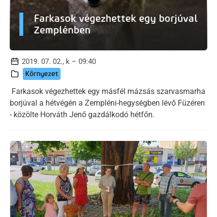
Farkasok végezhettek egy borjúval
Zemplénben
2019. 07. 02., k – 09:40
Környezet
Farkasok végezhettek egy másfél mázsás szarvasmarha
borjúval a hétvégén a Zempléni-hegységben lévő Füzéren
- közölte Horváth Jenő gazdálkodó hétfőn.