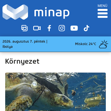
MENÜ
2026. augusztus 7. péntek |
Miskolc 24°C
Ibolya
Környezet