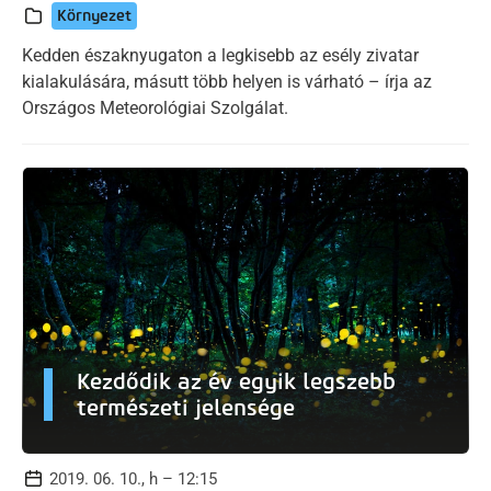
Környezet
Kedden északnyugaton a legkisebb az esély zivatar
kialakulására, másutt több helyen is várható – írja az
Országos Meteorológiai Szolgálat.
Kezdődik az év egyik legszebb
természeti jelensége
2019. 06. 10., h – 12:15