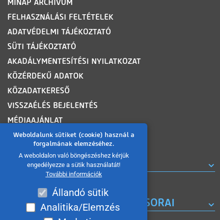
MINAP ARCHÍVUM
FELHASZNÁLÁSI FELTÉTELEK
ADATVÉDELMI TÁJÉKOZTATÓ
SÜTI TÁJÉKOZTATÓ
AKADÁLYMENTESÍTÉSI NYILATKOZAT
KÖZÉRDEKŰ ADATOK
KÖZADATKERESŐ
VISSZAÉLÉS BEJELENTÉS
MÉDIAAJÁNLAT
OLDALTÉRKÉP
Weboldalunk sütiket (cookie) használ a
forgalmának elemzéséhez.
A weboldalon való böngészéshez kérjük
ROVATOK
engedélyezze a sütik használatát!
További információk
Állandó sütik
A MISKOLC TV KORÁBBI MŰSORAI
Analitika/Elemzés