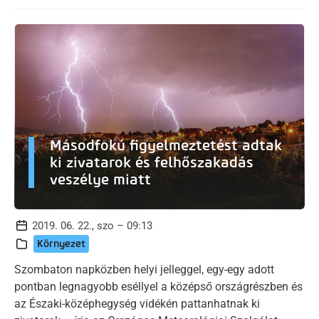
Másodfokú figyelmeztetést adtak
ki zivatarok és felhőszakadás
veszélye miatt
2019. 06. 22., szo – 09:13
Környezet
Szombaton napközben helyi jelleggel, egy-egy adott
pontban legnagyobb eséllyel a középső országrészben és
az Északi-középhegység vidékén pattanhatnak ki