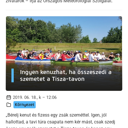
zivatarok – írja az Országos Meteorológiai Szolgálat.
Ingyen kenuzhat, ha összeszedi a
szemetet a Tisza-tavon
2019. 06. 18., k – 12:06
Környezet
„Bérelj kenut és fizess egy zsák szeméttel. Igen, jól
hallottad, a tavi túra csapata nem kér mást, csak szedj