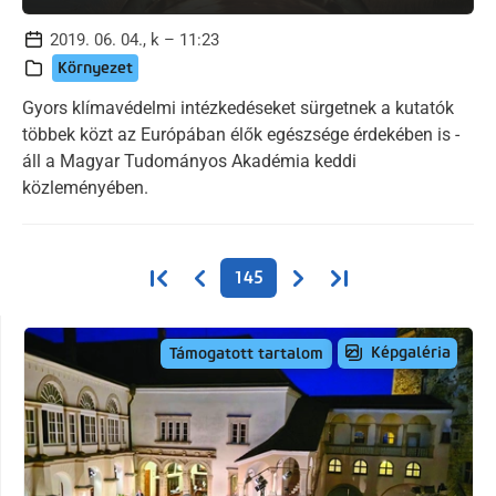
2019. 06. 04., k – 11:23
Környezet
Gyors klímavédelmi intézkedéseket sürgetnek a kutatók
többek közt az Európában élők egészsége érdekében is -
áll a Magyar Tudományos Akadémia keddi
közleményében.
Oldalszámozás
Első oldal
Előző oldal
Következő oldal
Utolsó oldal
145
Képgaléria
Támogatott tartalom