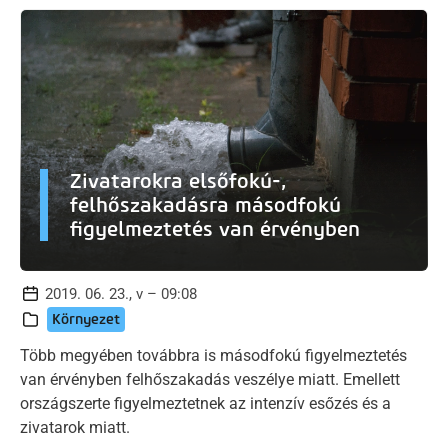
Zivatarokra elsőfokú-,
felhőszakadásra másodfokú
figyelmeztetés van érvényben
2019. 06. 23., v – 09:08
Környezet
Több megyében továbbra is másodfokú figyelmeztetés
van érvényben felhőszakadás veszélye miatt. Emellett
országszerte figyelmeztetnek az intenzív esőzés és a
zivatarok miatt.