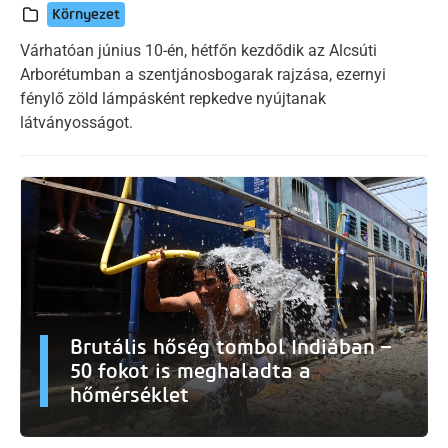
Környezet
Várhatóan június 10-én, hétfőn kezdődik az Alcsúti
Arborétumban a szentjánosbogarak rajzása, ezernyi
fénylő zöld lámpásként repkedve nyújtanak
látványosságot.
Brutális hőség tombol Indiában –
50 fokot is meghaladta a
hőmérséklet