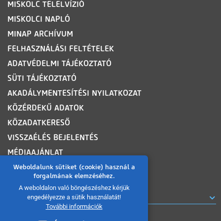
MISKOLC TELELVÍZIÓ
MISKOLCI NAPLÓ
MINAP ARCHÍVUM
FELHASZNÁLÁSI FELTÉTELEK
ADATVÉDELMI TÁJÉKOZTATÓ
SÜTI TÁJÉKOZTATÓ
AKADÁLYMENTESÍTÉSI NYILATKOZAT
KÖZÉRDEKŰ ADATOK
KÖZADATKERESŐ
VISSZAÉLÉS BEJELENTÉS
MÉDIAAJÁNLAT
OLDALTÉRKÉP
Weboldalunk sütiket (cookie) használ a
forgalmának elemzéséhez.
A weboldalon való böngészéshez kérjük
ROVATOK
engedélyezze a sütik használatát!
További információk