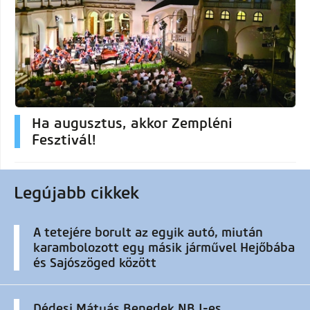
Ha augusztus, akkor Zempléni
Fesztivál!
Legújabb cikkek
A tetejére borult az egyik autó, miután
karambolozott egy másik járművel Hejőbába
és Sajószöged között
Dédesi Mátyás Benedek NB I-es