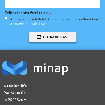
Felhasználási feltételek
A felhasználási feltételeket megismertem és elfogadom.
Adatvédelmi nyilatkozat
FELIRATKOZÁS
LÁBLÉC
A MIKOM-RÓL
PÁLYÁZATOK
IMPRESSZUM