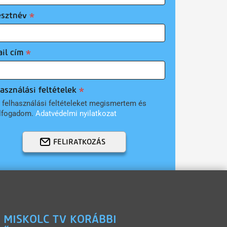
esztnév
il cím
asználási feltételek
 felhasználási feltételeket megismertem és
lfogadom.
Adatvédelmi nyilatkozat
FELIRATKOZÁS
 MISKOLC TV KORÁBBI