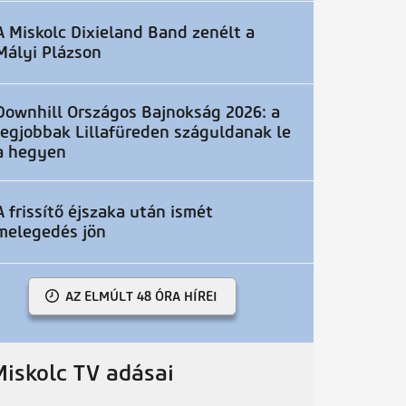
A Miskolc Dixieland Band zenélt a
Mályi Plázson
Downhill Országos Bajnokság 2026: a
legjobbak Lillafüreden száguldanak le
a hegyen
A frissítő éjszaka után ismét
melegedés jön
AZ ELMÚLT 48 ÓRA HÍREI
Miskolc TV adásai