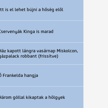
Itt is el lehet bújni a hőség elől
Cservenyák Kinga is marad
Ház kapott lángra vasárnap Miskolcon,
gázpalack robbant (frissítve)
Ő Frankelda hangja
Három góllal kikaptak a hölgyek