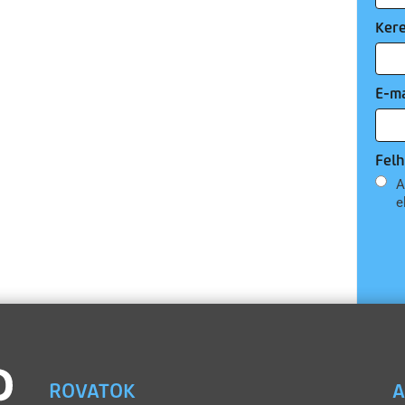
Ker
E-ma
Felh
A
e
ROVATOK
A