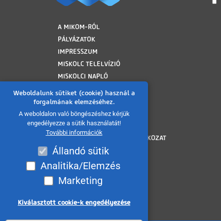
LÁBLÉC
A MIKOM-RÓL
PÁLYÁZATOK
IMPRESSZUM
MISKOLC TELELVÍZIÓ
MISKOLCI NAPLÓ
MINAP ARCHÍVUM
Weboldalunk sütiket (cookie) használ a
FELHASZNÁLÁSI FELTÉTELEK
forgalmának elemzéséhez.
ADATVÉDELMI TÁJÉKOZTATÓ
A weboldalon való böngészéshez kérjük
engedélyezze a sütik használatát!
SÜTI TÁJÉKOZTATÓ
További információk
AKADÁLYMENTESÍTÉSI NYILATKOZAT
Állandó sütik
KÖZÉRDEKŰ ADATOK
KÖZADATKERESŐ
Analitika/Elemzés
VISSZAÉLÉS BEJELENTÉS
Marketing
MÉDIAAJÁNLAT
OLDALTÉRKÉP
Kiválasztott cookie-k engedélyezése
Withdraw consent