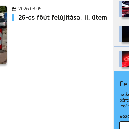
2026.08.05.
26-os főút felújítása, II. ütem
Fe
Iratk
pént
legé
Vez