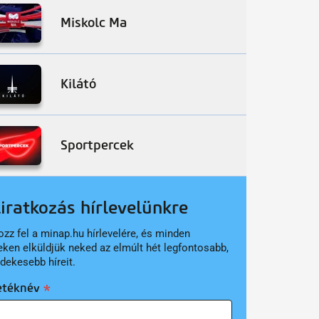
Miskolc Ma
Kilátó
Sportpercek
liratkozás hírlevelünkre
ozz fel a minap.hu hírlevelére, és minden
eken elküldjük neked az elmúlt hét legfontosabb,
rdekesebb híreit.
etéknév