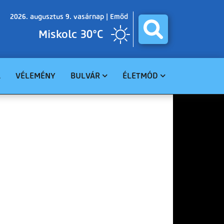
2026. augusztus 9. vasárnap |
Emőd
Miskolc 30°C
A
VÉLEMÉNY
BULVÁR
ÉLETMÓD
BALESET
GASZTRO
BŰNÜGY
EGÉSZSÉG
HAVARIA
EGYHÁZ
CELEBHÍREK
SZABADIDŐ
TUDOMÁNY
KÖRNYEZET