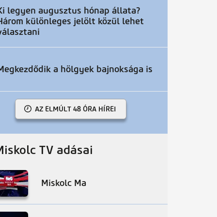
Ki legyen augusztus hónap állata?
Három különleges jelölt közül lehet
választani
Megkezdődik a hölgyek bajnoksága is
AZ ELMÚLT 48 ÓRA HÍREI
Miskolc TV adásai
Miskolc Ma