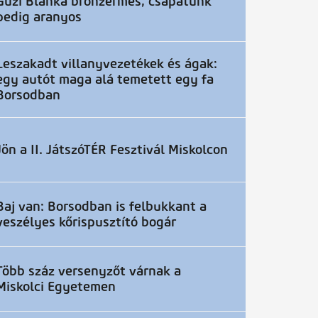
Guzi Blanka bronzérmes, csapatunk
pedig aranyos
Leszakadt villanyvezetékek és ágak:
egy autót maga alá temetett egy fa
Borsodban
Jön a II. JátszóTÉR Fesztivál Miskolcon
Baj van: Borsodban is felbukkant a
veszélyes kőrispusztító bogár
Több száz versenyzőt várnak a
Miskolci Egyetemen