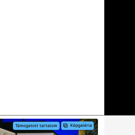
Képgaléria
Támogatott tartalom