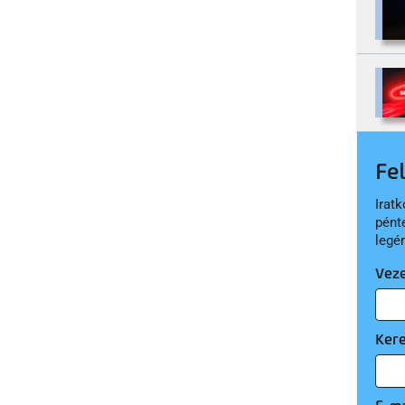
Fe
Iratk
pént
legé
Vez
Ker