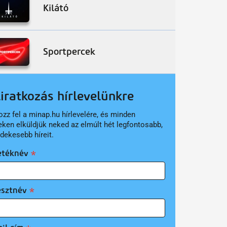
Kilátó
Sportpercek
liratkozás hírlevelünkre
ozz fel a minap.hu hírlevelére, és minden
eken elküldjük neked az elmúlt hét legfontosabb,
rdekesebb híreit.
etéknév
esztnév