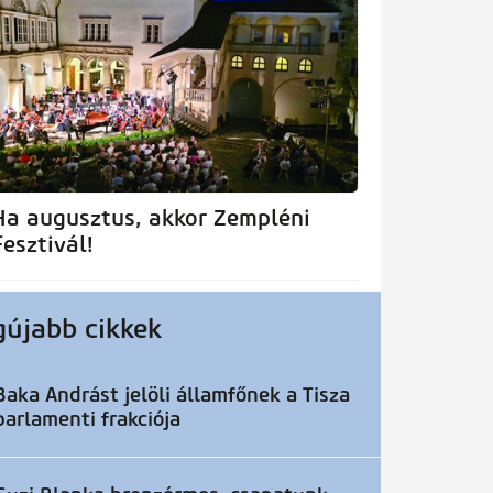
Ha augusztus, akkor Zempléni
Fesztivál!
gújabb cikkek
Baka Andrást jelöli államfőnek a Tisza
parlamenti frakciója