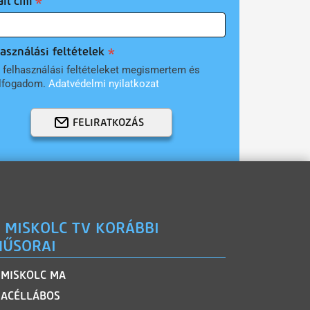
il cím
asználási feltételek
 felhasználási feltételeket megismertem és
lfogadom.
Adatvédelmi nyilatkozat
FELIRATKOZÁS
 MISKOLC TV KORÁBBI
ŰSORAI
MISKOLC MA
ACÉLLÁBOS