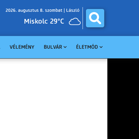
2026. augusztus 8. szombat |
László
Miskolc 29°C
A
VÉLEMÉNY
BULVÁR
ÉLETMÓD
BALESET
GASZTRO
BŰNÜGY
EGÉSZSÉG
HAVARIA
EGYHÁZ
CELEBHÍREK
SZABADIDŐ
TUDOMÁNY
KÖRNYEZET