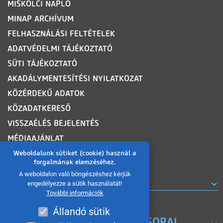
MISKOLCI NAPLÓ
MINAP ARCHÍVUM
FELHASZNÁLÁSI FELTÉTELEK
ADATVÉDELMI TÁJÉKOZTATÓ
SÜTI TÁJÉKOZTATÓ
AKADÁLYMENTESÍTÉSI NYILATKOZAT
KÖZÉRDEKŰ ADATOK
KÖZADATKERESŐ
VISSZAÉLÉS BEJELENTÉS
MÉDIAAJÁNLAT
OLDALTÉRKÉP
Weboldalunk sütiket (cookie) használ a
forgalmának elemzéséhez.
A weboldalon való böngészéshez kérjük
ROVATOK
engedélyezze a sütik használatát!
További információk
Állandó sütik
A MISKOLC TV KORÁBBI MŰSORAI