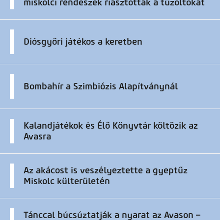
miskolci rendészek riasztották a tűzoltókat
Diósgyőri játékos a keretben
Bombahír a Szimbiózis Alapítványnál
Kalandjátékok és Élő Könyvtár költözik az
Avasra
Az akácost is veszélyeztette a gyeptűz
Miskolc külterületén
Tánccal búcsúztatják a nyarat az Avason –