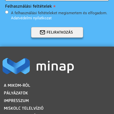
Felhasználási feltételek
A felhasználási feltételeket megismertem és elfogadom.
Adatvédelmi nyilatkozat
FELIRATKOZÁS
LÁBLÉC
A MIKOM-RÓL
PÁLYÁZATOK
IMPRESSZUM
MISKOLC TELELVÍZIÓ