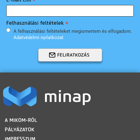
Felhasználási feltételek
A felhasználási feltételeket megismertem és elfogadom.
Adatvédelmi nyilatkozat
FELIRATKOZÁS
LÁBLÉC
A MIKOM-RÓL
PÁLYÁZATOK
IMPRESSZUM