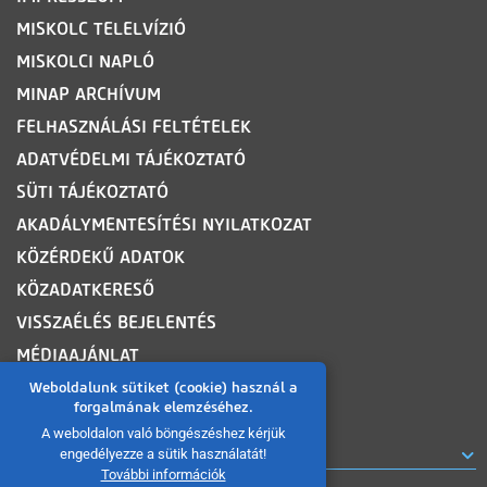
MISKOLC TELELVÍZIÓ
MISKOLCI NAPLÓ
MINAP ARCHÍVUM
FELHASZNÁLÁSI FELTÉTELEK
ADATVÉDELMI TÁJÉKOZTATÓ
SÜTI TÁJÉKOZTATÓ
AKADÁLYMENTESÍTÉSI NYILATKOZAT
KÖZÉRDEKŰ ADATOK
KÖZADATKERESŐ
VISSZAÉLÉS BEJELENTÉS
MÉDIAAJÁNLAT
OLDALTÉRKÉP
Weboldalunk sütiket (cookie) használ a
forgalmának elemzéséhez.
A weboldalon való böngészéshez kérjük
ROVATOK
engedélyezze a sütik használatát!
További információk