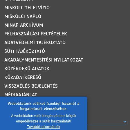
MISKOLC TELELVÍZIÓ
MISKOLCI NAPLÓ
MINAP ARCHÍVUM
FELHASZNÁLÁSI FELTÉTELEK
ADATVÉDELMI TÁJÉKOZTATÓ
SÜTI TÁJÉKOZTATÓ
AKADÁLYMENTESÍTÉSI NYILATKOZAT
KÖZÉRDEKŰ ADATOK
KÖZADATKERESŐ
VISSZAÉLÉS BEJELENTÉS
MÉDIAAJÁNLAT
OLDALTÉRKÉP
Weboldalunk sütiket (cookie) használ a
forgalmának elemzéséhez.
A weboldalon való böngészéshez kérjük
ROVATOK
engedélyezze a sütik használatát!
További információk