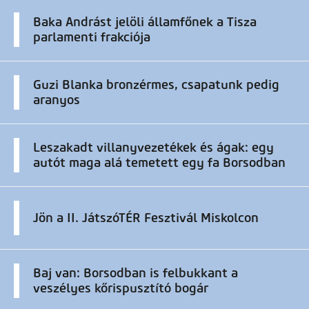
Baka Andrást jelöli államfőnek a Tisza
parlamenti frakciója
Guzi Blanka bronzérmes, csapatunk pedig
aranyos
Leszakadt villanyvezetékek és ágak: egy
autót maga alá temetett egy fa Borsodban
Jön a II. JátszóTÉR Fesztivál Miskolcon
Baj van: Borsodban is felbukkant a
veszélyes kőrispusztító bogár