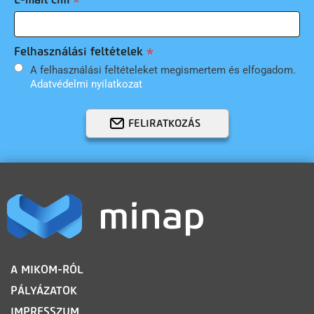
Felhasználási feltételek
A felhasználási feltételeket megismertem és elfogadom.
Adatvédelmi nyilatkozat
FELIRATKOZÁS
LÁBLÉC
A MIKOM-RÓL
PÁLYÁZATOK
IMPRESSZUM