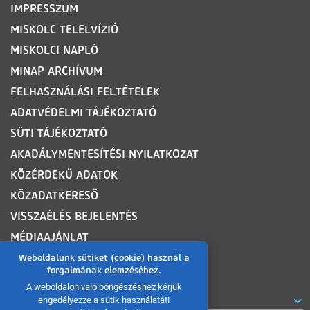
IMPRESSZUM
MISKOLC TELELVÍZIÓ
MISKOLCI NAPLÓ
MINAP ARCHÍVUM
FELHASZNÁLÁSI FELTÉTELEK
ADATVÉDELMI TÁJÉKOZTATÓ
SÜTI TÁJÉKOZTATÓ
AKADÁLYMENTESÍTÉSI NYILATKOZAT
KÖZÉRDEKŰ ADATOK
KÖZADATKERESŐ
VISSZAÉLÉS BEJELENTÉS
MÉDIAAJÁNLAT
OLDALTÉRKÉP
Weboldalunk sütiket (cookie) használ a
forgalmának elemzéséhez.
A weboldalon való böngészéshez kérjük
ROVATOK
engedélyezze a sütik használatát!