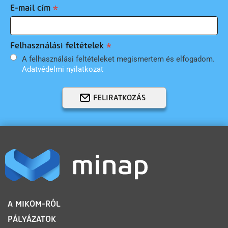
E-mail cím
Felhasználási feltételek
A felhasználási feltételeket megismertem és elfogadom.
Adatvédelmi nyilatkozat
FELIRATKOZÁS
LÁBLÉC
A MIKOM-RÓL
PÁLYÁZATOK