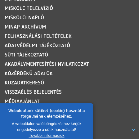
MISKOLC TELELVÍZIÓ
MISKOLCI NAPLÓ
MINAP ARCHÍVUM
FELHASZNÁLÁSI FELTÉTELEK
ADATVÉDELMI TÁJÉKOZTATÓ
SÜTI TÁJÉKOZTATÓ
AKADÁLYMENTESÍTÉSI NYILATKOZAT
KÖZÉRDEKŰ ADATOK
KÖZADATKERESŐ
VISSZAÉLÉS BEJELENTÉS
MÉDIAAJÁNLAT
OLDALTÉRKÉP
Weboldalunk sütiket (cookie) használ a
forgalmának elemzéséhez.
A weboldalon való böngészéshez kérjük
ROVATOK
engedélyezze a sütik használatát!
További információk