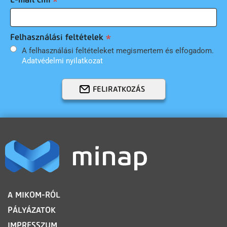
Felhasználási feltételek
A felhasználási feltételeket megismertem és elfogadom.
Adatvédelmi nyilatkozat
FELIRATKOZÁS
LÁBLÉC
A MIKOM-RÓL
PÁLYÁZATOK
IMPRESSZUM