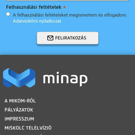
Felhasználási feltételek
A felhasználási feltételeket megismertem és elfogadom.
Adatvédelmi nyilatkozat
FELIRATKOZÁS
LÁBLÉC
A MIKOM-RÓL
PÁLYÁZATOK
IMPRESSZUM
MISKOLC TELELVÍZIÓ