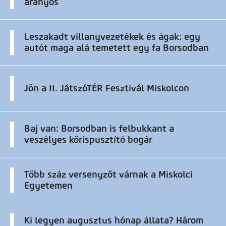
aranyos
Leszakadt villanyvezetékek és ágak: egy
autót maga alá temetett egy fa Borsodban
Jön a II. JátszóTÉR Fesztivál Miskolcon
Baj van: Borsodban is felbukkant a
veszélyes kőrispusztító bogár
Több száz versenyzőt várnak a Miskolci
Egyetemen
Ki legyen augusztus hónap állata? Három