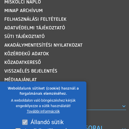
MISKOLCI NAPLÓ
MINAP ARCHÍVUM
FELHASZNÁLÁSI FELTÉTELEK
ADATVÉDELMI TÁJÉKOZTATÓ
SÜTI TÁJÉKOZTATÓ
AKADÁLYMENTESÍTÉSI NYILATKOZAT
KÖZÉRDEKŰ ADATOK
KÖZADATKERESŐ
VISSZAÉLÉS BEJELENTÉS
MÉDIAAJÁNLAT
OLDALTÉRKÉP
Weboldalunk sütiket (cookie) használ a
forgalmának elemzéséhez.
A weboldalon való böngészéshez kérjük
ROVATOK
engedélyezze a sütik használatát!
További információk
Állandó sütik
A MISKOLC TV KORÁBBI MŰSORAI