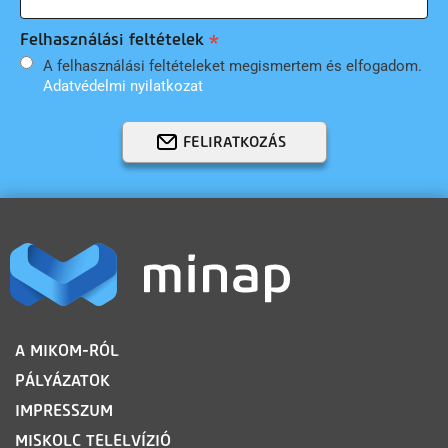
Felhasználási feltételek
A felhasználási feltételeket megismertem és elfogadom.
Adatvédelmi nyilatkozat
FELIRATKOZÁS
LÁBLÉC
A MIKOM-RÓL
PÁLYÁZATOK
IMPRESSZUM
MISKOLC TELELVÍZIÓ