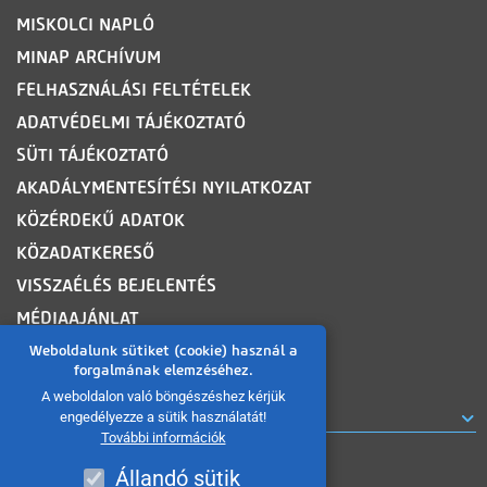
MISKOLCI NAPLÓ
MINAP ARCHÍVUM
FELHASZNÁLÁSI FELTÉTELEK
ADATVÉDELMI TÁJÉKOZTATÓ
SÜTI TÁJÉKOZTATÓ
AKADÁLYMENTESÍTÉSI NYILATKOZAT
KÖZÉRDEKŰ ADATOK
KÖZADATKERESŐ
VISSZAÉLÉS BEJELENTÉS
MÉDIAAJÁNLAT
OLDALTÉRKÉP
Weboldalunk sütiket (cookie) használ a
forgalmának elemzéséhez.
A weboldalon való böngészéshez kérjük
ROVATOK
engedélyezze a sütik használatát!
További információk
Állandó sütik