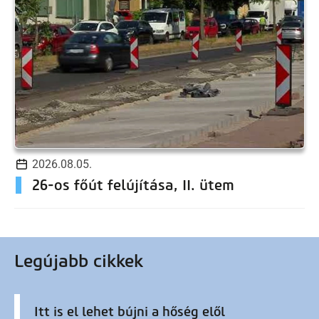
2026.08.05.
26-os főút felújítása, II. ütem
Legújabb cikkek
Itt is el lehet bújni a hőség elől