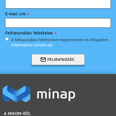
E-mail cím
Felhasználási feltételek
A felhasználási feltételeket megismertem és elfogadom.
Adatvédelmi nyilatkozat
FELIRATKOZÁS
LÁBLÉC
A MIKOM-RÓL