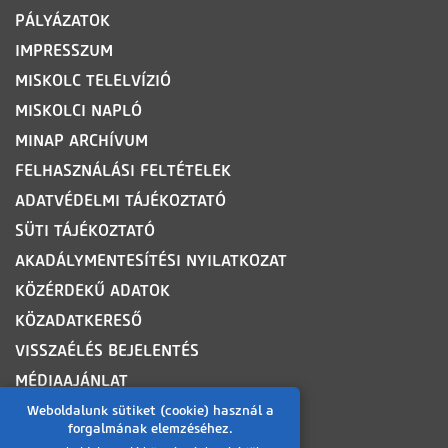
PÁLYÁZATOK
IMPRESSZUM
MISKOLC TELELVÍZIÓ
MISKOLCI NAPLÓ
MINAP ARCHÍVUM
FELHASZNÁLÁSI FELTÉTELEK
ADATVÉDELMI TÁJÉKOZTATÓ
SÜTI TÁJÉKOZTATÓ
AKADÁLYMENTESÍTÉSI NYILATKOZAT
KÖZÉRDEKŰ ADATOK
KÖZADATKERESŐ
VISSZAÉLÉS BEJELENTÉS
MÉDIAAJÁNLAT
OLDALTÉRKÉP
Weboldalunk sütiket (cookie) használ a
forgalmának elemzéséhez.