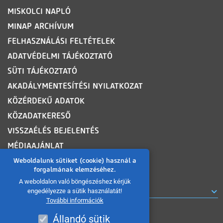
MISKOLCI NAPLÓ
MINAP ARCHÍVUM
FELHASZNÁLÁSI FELTÉTELEK
ADATVÉDELMI TÁJÉKOZTATÓ
SÜTI TÁJÉKOZTATÓ
AKADÁLYMENTESÍTÉSI NYILATKOZAT
KÖZÉRDEKŰ ADATOK
KÖZADATKERESŐ
VISSZAÉLÉS BEJELENTÉS
MÉDIAAJÁNLAT
OLDALTÉRKÉP
Weboldalunk sütiket (cookie) használ a
forgalmának elemzéséhez.
A weboldalon való böngészéshez kérjük
ROVATOK
engedélyezze a sütik használatát!
További információk
Állandó sütik