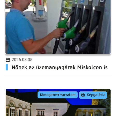
2026.08.05.
Nőnek az üzemanyagárak Miskolcon is
Képgaléria
Támogatott tartalom