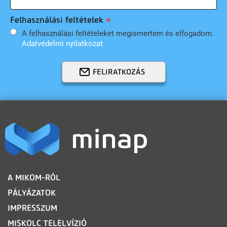
Felhasználási feltételek
A felhasználási feltételeket megismertem és elfogadom.
Adatvédelmi nyilatkozat
FELIRATKOZÁS
LÁBLÉC
A MIKOM-RÓL
PÁLYÁZATOK
IMPRESSZUM
MISKOLC TELELVÍZIÓ