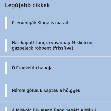
Legújabb cikkek
Cservenyák Kinga is marad
Ház kapott lángra vasárnap Miskolcon,
gázpalack robbant (frissítve)
Ő Frankelda hangja
Három góllal kikaptak a hölgyek
A Miskolc Dixieland Band zenélt a Mályi