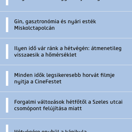
Gin, gasztronómia és nyári esték
Miskolctapolcán
Ilyen idő vár ránk a hétvégén: átmenetileg
visszaesik a hőmérséklet
Minden idők legsikeresebb horvát filmje
nyitja a CineFestet
Forgalmi változások hétfőtől a Szeles utcai
csomópont felújítása miatt
Hétvégére enyhül a kánikula