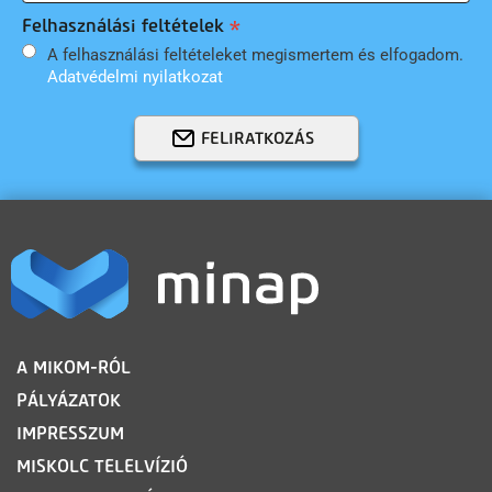
Felhasználási feltételek
A felhasználási feltételeket megismertem és elfogadom.
Adatvédelmi nyilatkozat
FELIRATKOZÁS
LÁBLÉC
A MIKOM-RÓL
PÁLYÁZATOK
IMPRESSZUM
MISKOLC TELELVÍZIÓ