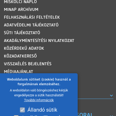
MISKOLCI NAPLÓ
MINAP ARCHÍVUM
FELHASZNÁLÁSI FELTÉTELEK
ADATVÉDELMI TÁJÉKOZTATÓ
SÜTI TÁJÉKOZTATÓ
AKADÁLYMENTESÍTÉSI NYILATKOZAT
KÖZÉRDEKŰ ADATOK
KÖZADATKERESŐ
VISSZAÉLÉS BEJELENTÉS
MÉDIAAJÁNLAT
OLDALTÉRKÉP
Weboldalunk sütiket (cookie) használ a
forgalmának elemzéséhez.
A weboldalon való böngészéshez kérjük
ROVATOK
engedélyezze a sütik használatát!
További információk
Állandó sütik
A MISKOLC TV KORÁBBI MŰSORAI