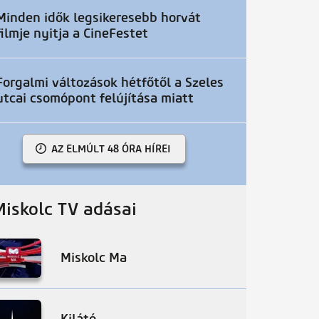
Minden idők legsikeresebb horvát
filmje nyitja a CineFestet
Forgalmi változások hétfőtől a Szeles
utcai csomópont felújítása miatt
AZ ELMÚLT 48 ÓRA HÍREI
Miskolc TV adásai
Miskolc Ma
Kilátó