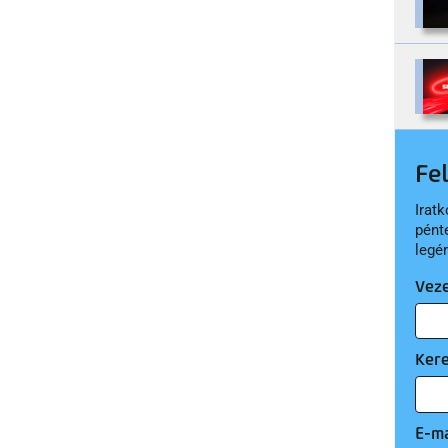
Fe
Iratk
pént
legé
Vez
Ker
E-ma