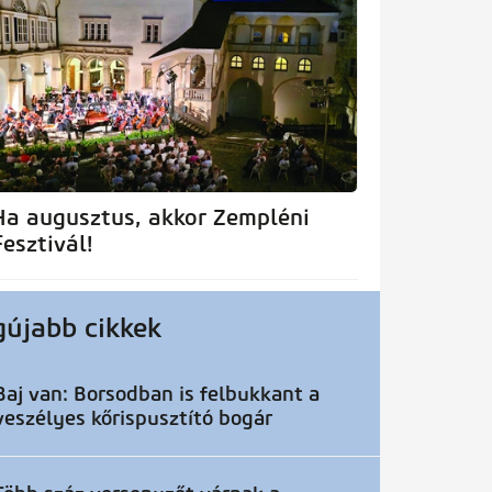
Ha augusztus, akkor Zempléni
Fesztivál!
gújabb cikkek
Baj van: Borsodban is felbukkant a
veszélyes kőrispusztító bogár