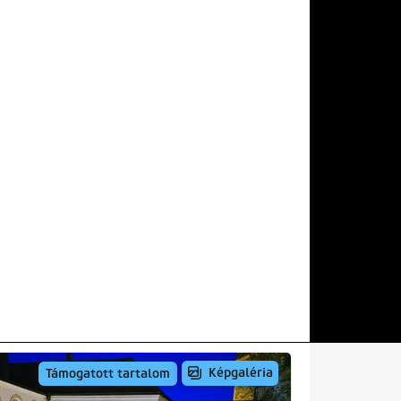
Képgaléria
Támogatott tartalom