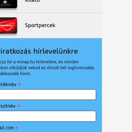
Sportpercek
liratkozás hírlevelünkre
ozz fel a minap.hu hírlevelére, és minden
eken elküldjük neked az elmúlt hét legfontosabb,
rdekesebb híreit.
etéknév
esztnév
il cím