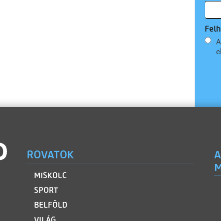
Felh
A
e
ROVATOK
A
M
MISKOLC
SPORT
BELFÖLD
VILÁG