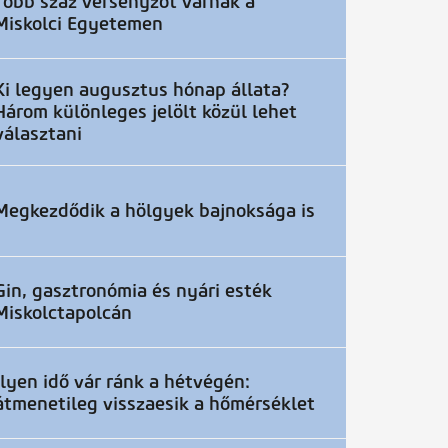
Több száz versenyzőt várnak a
Miskolci Egyetemen
Ki legyen augusztus hónap állata?
Három különleges jelölt közül lehet
választani
Megkezdődik a hölgyek bajnoksága is
Gin, gasztronómia és nyári esték
Miskolctapolcán
Ilyen idő vár ránk a hétvégén:
átmenetileg visszaesik a hőmérséklet