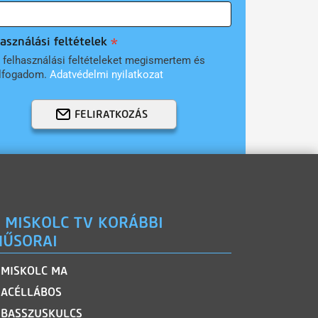
asználási feltételek
 felhasználási feltételeket megismertem és
lfogadom.
Adatvédelmi nyilatkozat
FELIRATKOZÁS
 MISKOLC TV KORÁBBI
ŰSORAI
MISKOLC MA
ACÉLLÁBOS
BASSZUSKULCS