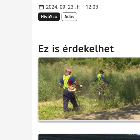
2024. 09. 23., h – 12:03
HívőSzó
Adás
Ez is érdekelhet