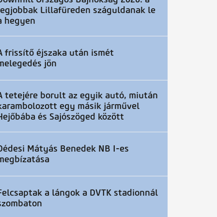
legjobbak Lillafüreden száguldanak le
a hegyen
A frissítő éjszaka után ismét
melegedés jön
A tetejére borult az egyik autó, miután
karambolozott egy másik járművel
Hejőbába és Sajószöged között
Dédesi Mátyás Benedek NB I-es
megbízatása
Felcsaptak a lángok a DVTK stadionnál
szombaton