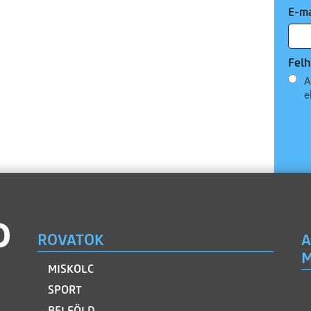
E-ma
Felh
A
e
ROVATOK
A
M
MISKOLC
SPORT
BELFÖLD