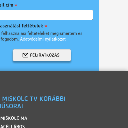
il cím
asználási feltételek
 felhasználási feltételeket megismertem és
lfogadom.
Adatvédelmi nyilatkozat
FELIRATKOZÁS
 MISKOLC TV KORÁBBI
ŰSORAI
MISKOLC MA
ACÉLLÁBOS