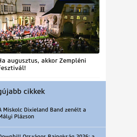
Ha augusztus, akkor Zempléni
Fesztivál!
gújabb cikkek
A Miskolc Dixieland Band zenélt a
Mályi Plázson
Downhill Országos Bajnokság 2026: a