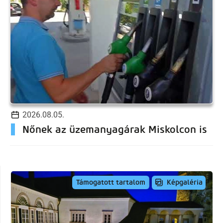
2026.08.05.
Nőnek az üzemanyagárak Miskolcon is
Képgaléria
Támogatott tartalom