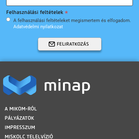
Felhasználási feltételek
A felhasználási feltételeket megismertem és elfogadom.
Adatvédelmi nyilatkozat
FELIRATKOZÁS
LÁBLÉC
A MIKOM-RÓL
PÁLYÁZATOK
IMPRESSZUM
MISKOLC TELELVÍZIÓ