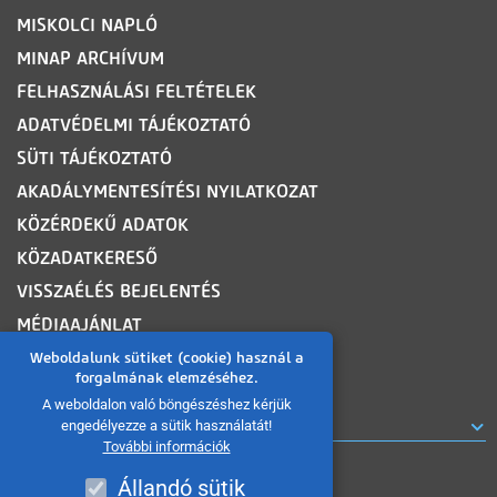
MISKOLCI NAPLÓ
MINAP ARCHÍVUM
FELHASZNÁLÁSI FELTÉTELEK
ADATVÉDELMI TÁJÉKOZTATÓ
SÜTI TÁJÉKOZTATÓ
AKADÁLYMENTESÍTÉSI NYILATKOZAT
KÖZÉRDEKŰ ADATOK
KÖZADATKERESŐ
VISSZAÉLÉS BEJELENTÉS
MÉDIAAJÁNLAT
OLDALTÉRKÉP
Weboldalunk sütiket (cookie) használ a
forgalmának elemzéséhez.
A weboldalon való böngészéshez kérjük
ROVATOK
engedélyezze a sütik használatát!
További információk
Állandó sütik