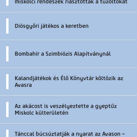
miskolci rendészek riasztották a tűzoltókat
Diósgyőri játékos a keretben
Bombahír a Szimbiózis Alapítványnál
Kalandjátékok és Élő Könyvtár költözik az
Avasra
Az akácost is veszélyeztette a gyeptűz
Miskolc külterületén
Tánccal búcsúztatják a nyarat az Avason –