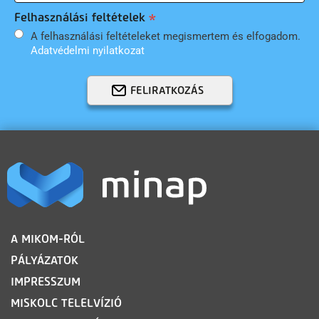
Felhasználási feltételek
A felhasználási feltételeket megismertem és elfogadom.
Adatvédelmi nyilatkozat
FELIRATKOZÁS
LÁBLÉC
A MIKOM-RÓL
PÁLYÁZATOK
IMPRESSZUM
MISKOLC TELELVÍZIÓ