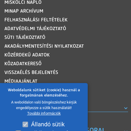
MISKOLCI NAPLÓ
MINAP ARCHÍVUM
FELHASZNÁLÁSI FELTÉTELEK
ADATVÉDELMI TÁJÉKOZTATÓ
SÜTI TÁJÉKOZTATÓ
AKADÁLYMENTESÍTÉSI NYILATKOZAT
KÖZÉRDEKŰ ADATOK
KÖZADATKERESŐ
VISSZAÉLÉS BEJELENTÉS
MÉDIAAJÁNLAT
OLDALTÉRKÉP
Weboldalunk sütiket (cookie) használ a
forgalmának elemzéséhez.
A weboldalon való böngészéshez kérjük
ROVATOK
engedélyezze a sütik használatát!
További információk
Állandó sütik
A MISKOLC TV KORÁBBI MŰSORAI