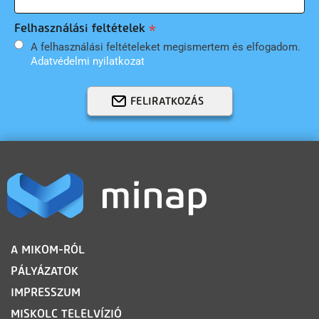
Felhasználási feltételek
A felhasználási feltételeket megismertem és elfogadom.
Adatvédelmi nyilatkozat
FELIRATKOZÁS
LÁBLÉC
A MIKOM-RÓL
PÁLYÁZATOK
IMPRESSZUM
MISKOLC TELELVÍZIÓ