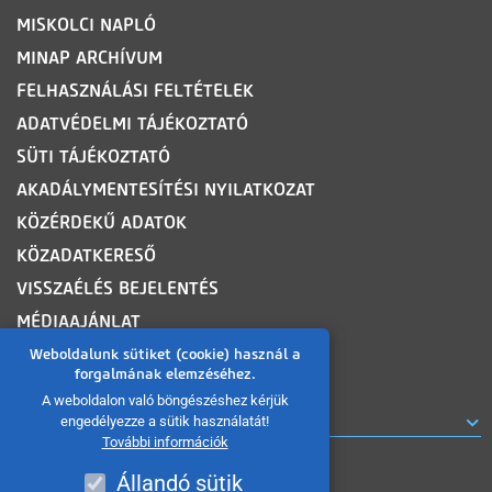
MISKOLCI NAPLÓ
MINAP ARCHÍVUM
FELHASZNÁLÁSI FELTÉTELEK
ADATVÉDELMI TÁJÉKOZTATÓ
SÜTI TÁJÉKOZTATÓ
AKADÁLYMENTESÍTÉSI NYILATKOZAT
KÖZÉRDEKŰ ADATOK
KÖZADATKERESŐ
VISSZAÉLÉS BEJELENTÉS
MÉDIAAJÁNLAT
OLDALTÉRKÉP
Weboldalunk sütiket (cookie) használ a
forgalmának elemzéséhez.
A weboldalon való böngészéshez kérjük
ROVATOK
engedélyezze a sütik használatát!
További információk
Állandó sütik