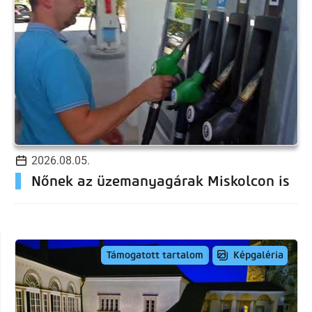
2026.08.05.
Nőnek az üzemanyagárak Miskolcon is
Képgaléria
Támogatott tartalom