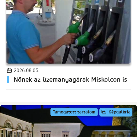
2026.08.05.
Nőnek az üzemanyagárak Miskolcon is
Képgaléria
Támogatott tartalom