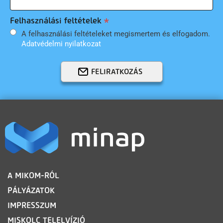
Felhasználási feltételek
A felhasználási feltételeket megismertem és elfogadom.
Adatvédelmi nyilatkozat
FELIRATKOZÁS
LÁBLÉC
A MIKOM-RÓL
PÁLYÁZATOK
IMPRESSZUM
MISKOLC TELELVÍZIÓ