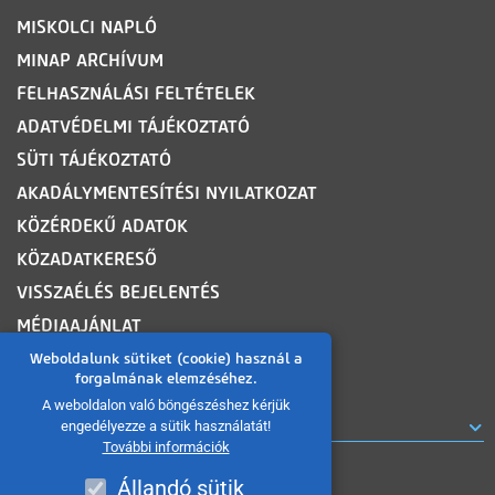
MISKOLCI NAPLÓ
MINAP ARCHÍVUM
FELHASZNÁLÁSI FELTÉTELEK
ADATVÉDELMI TÁJÉKOZTATÓ
SÜTI TÁJÉKOZTATÓ
AKADÁLYMENTESÍTÉSI NYILATKOZAT
KÖZÉRDEKŰ ADATOK
KÖZADATKERESŐ
VISSZAÉLÉS BEJELENTÉS
MÉDIAAJÁNLAT
OLDALTÉRKÉP
Weboldalunk sütiket (cookie) használ a
forgalmának elemzéséhez.
A weboldalon való böngészéshez kérjük
ROVATOK
engedélyezze a sütik használatát!
További információk
Állandó sütik