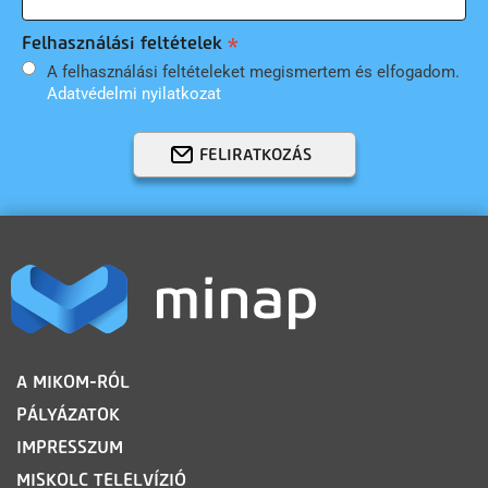
Felhasználási feltételek
A felhasználási feltételeket megismertem és elfogadom.
Adatvédelmi nyilatkozat
FELIRATKOZÁS
LÁBLÉC
A MIKOM-RÓL
PÁLYÁZATOK
IMPRESSZUM
MISKOLC TELELVÍZIÓ