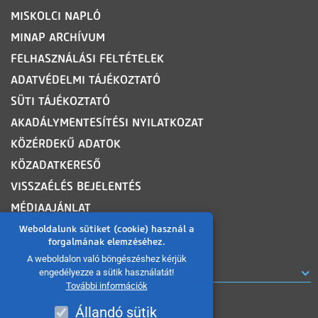
MISKOLCI NAPLÓ
MINAP ARCHÍVUM
FELHASZNÁLÁSI FELTÉTELEK
ADATVÉDELMI TÁJÉKOZTATÓ
SÜTI TÁJÉKOZTATÓ
AKADÁLYMENTESÍTÉSI NYILATKOZAT
KÖZÉRDEKŰ ADATOK
KÖZADATKERESŐ
VISSZAÉLÉS BEJELENTÉS
MÉDIAAJÁNLAT
OLDALTÉRKÉP
Weboldalunk sütiket (cookie) használ a
forgalmának elemzéséhez.
A weboldalon való böngészéshez kérjük
ROVATOK
engedélyezze a sütik használatát!
További információk
Állandó sütik