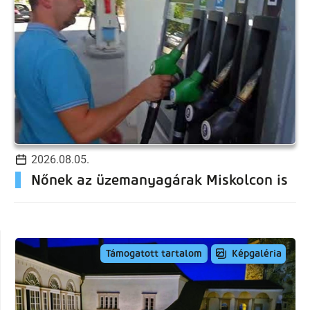
2026.08.05.
Nőnek az üzemanyagárak Miskolcon is
Képgaléria
Támogatott tartalom