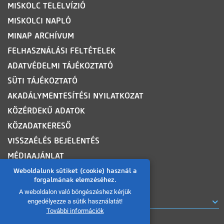
MISKOLC TELELVÍZIÓ
MISKOLCI NAPLÓ
MINAP ARCHÍVUM
FELHASZNÁLÁSI FELTÉTELEK
ADATVÉDELMI TÁJÉKOZTATÓ
SÜTI TÁJÉKOZTATÓ
AKADÁLYMENTESÍTÉSI NYILATKOZAT
KÖZÉRDEKŰ ADATOK
KÖZADATKERESŐ
VISSZAÉLÉS BEJELENTÉS
MÉDIAAJÁNLAT
OLDALTÉRKÉP
Weboldalunk sütiket (cookie) használ a
forgalmának elemzéséhez.
A weboldalon való böngészéshez kérjük
ROVATOK
engedélyezze a sütik használatát!
További információk