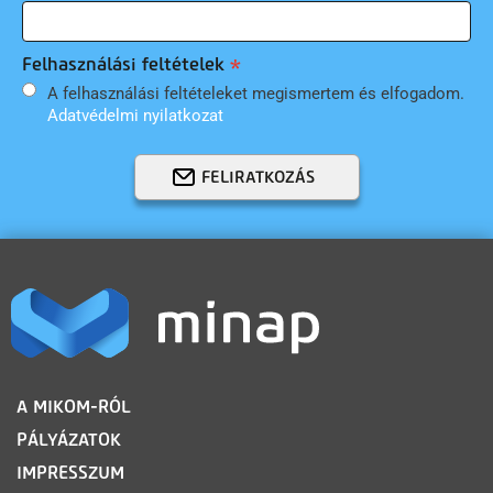
Felhasználási feltételek
A felhasználási feltételeket megismertem és elfogadom.
Adatvédelmi nyilatkozat
FELIRATKOZÁS
LÁBLÉC
A MIKOM-RÓL
PÁLYÁZATOK
IMPRESSZUM