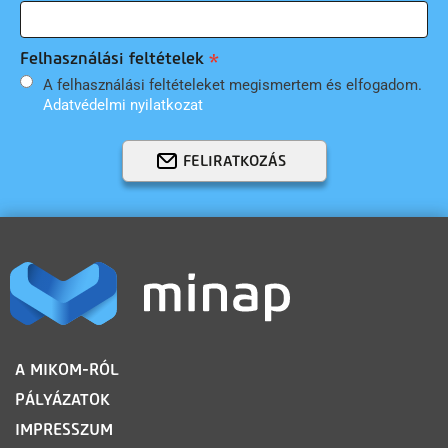
Felhasználási feltételek
A felhasználási feltételeket megismertem és elfogadom.
Adatvédelmi nyilatkozat
FELIRATKOZÁS
LÁBLÉC
A MIKOM-RÓL
PÁLYÁZATOK
IMPRESSZUM