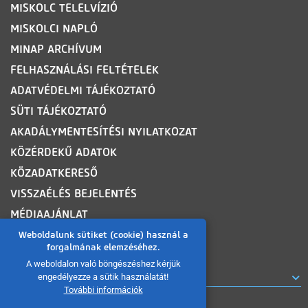
MISKOLC TELELVÍZIÓ
MISKOLCI NAPLÓ
MINAP ARCHÍVUM
FELHASZNÁLÁSI FELTÉTELEK
ADATVÉDELMI TÁJÉKOZTATÓ
SÜTI TÁJÉKOZTATÓ
AKADÁLYMENTESÍTÉSI NYILATKOZAT
KÖZÉRDEKŰ ADATOK
KÖZADATKERESŐ
VISSZAÉLÉS BEJELENTÉS
MÉDIAAJÁNLAT
OLDALTÉRKÉP
Weboldalunk sütiket (cookie) használ a
forgalmának elemzéséhez.
A weboldalon való böngészéshez kérjük
ROVATOK
engedélyezze a sütik használatát!
További információk